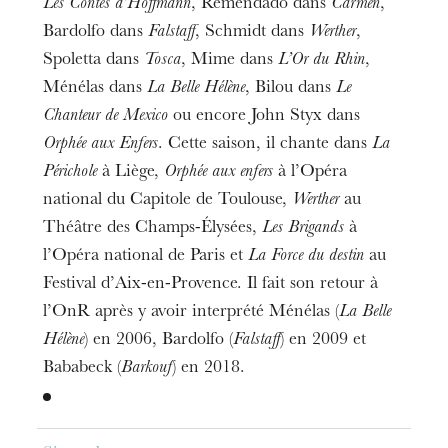
Les Contes d’Hoffmann
, Remendado dans
Carmen
,
Bardolfo dans
Falstaff
, Schmidt dans
Werther
,
Spoletta dans
Tosca
, Mime dans
L’Or du Rhin
,
Ménélas dans
La Belle Hélène
, Bilou dans
Le
Chanteur de Mexico
ou encore John Styx dans
Orphée aux Enfers
. Cette saison, il chante dans
La
Périchole
à Liège,
Orphée aux enfers
à l’Opéra
national du Capitole de Toulouse,
Werther
au
Théâtre des Champs-Élysées,
Les Brigands
à
l’Opéra national de Paris et
La Force du destin
au
Festival d’Aix-en-Provence. Il fait son retour à
l’OnR après y avoir interprété Ménélas (
La Belle
Hélène
) en 2006, Bardolfo (
Falstaff
) en 2009 et
Bababeck (
Barkouf
) en 2018.