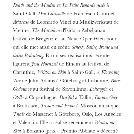
Death and the Maiden
et
La Petite Renarde rusée
à
Saint-Gall,
Don Chisciotte
de Francesco Conti et
Artaserse
de Leonardo Vinci au Musikwerkstatt de
Vienne,
The Marathon
d'Isidora Zebeljanau
festival de Bregenz et au Neue Oper Wien pour
qui elle met aussi en scène
Scherz, Satire, Ironie und
tiefere Bedeutung.
Parmi ses réalisations récentes
figurent
Jesu Hochzeit
de Einem au festival de
Carinthie,
Written on Skin
à Saint-Gall,
A Flowering
Tree
de John Adams à Göteborg et Lisbonne,
Boris
Godounov
au festival de Savonlinna,
Lohengrin
et
Otello
à Copenhague,
Parsifal
à Tallin,
Dorian Grey
à Bratislava,
Tristan und Isolde
à Moscou ainsi que
Thaïs
de Massenet à Göteborg, Oslo, Los Angeles
et Valencia. Elle a réalisé récemment
Written on
Skin
à Bolzano (prix « Premio Abbiate » décerné