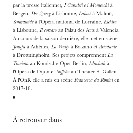
par la presse italienne),
I Capuleti e i Montecchi
à
Bergen,
Der Zwerg
à Lisbonne,
Lakmé
à Malmö,
Semiramide
à l'Opéra national de Lorraine,
Elektra
à Lisbonne,
Il corsaro
au Palau des Arts à Valencia.
Au cours de la saison dernière, elle met en scène
Jenufa
à Athènes,
La Wally
à Bolzano et
Ariodante
à Drottningholm. Ses projets comprennent
La
Traviata
au Komische Oper Berlin,
Macbeth
à
l'Opéra de Dijon et
Stiffelio
au Theater St Gallen.
À l'OnR elle a mis en scène
Francesca da Rimini
en
2017-18.
À retrouver dans