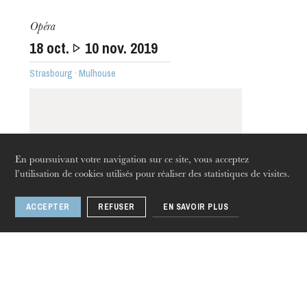
L’OnR avec vous
Visites de l’Opéra de
Opéra
Strasbourg
18
oct.
10
nov. 2019
Strasbourg · Mulhouse
En poursuivant votre navigation sur ce site, vous acceptez
l’utilisation de cookies utilisés pour réaliser des statistiques de visites.
ACCEPTER
REFUSER
EN SAVOIR PLUS
jeudi 20 août 2026