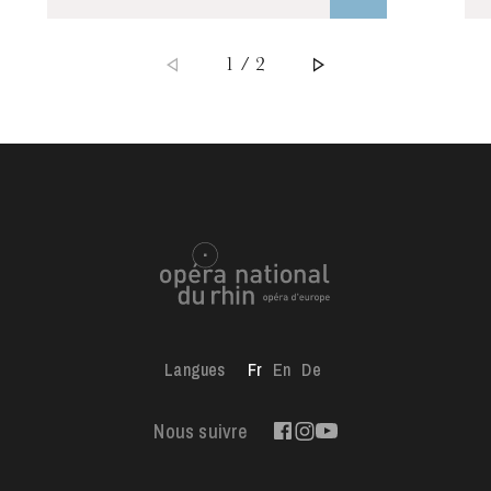
1 / 2
Langues
Fr
En
De
Nous suivre