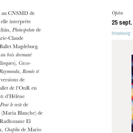
Opéra
die au CNSMD de
25
sept.
elle interprète
ylián,
Plainspoken
de
Strasbourg 
rie-Claude
ra de
e Ballet Magdeburg.
 au bois dormant
isques),
Casse-
Raymonda
,
Roméo et
 versions de
allet de l’OnR en
ts
d’Hélène
Pour le reste
de
(Maria Blanche) de
Radhouane El
MERCREDI
h,
Chaplin
de Mario