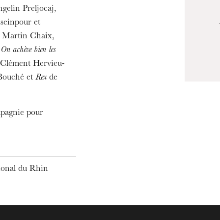
19
gelin Preljocaj,
seinpour et
de Martin Chaix,
,
On achève bien les
 Clément Hervieu-
 Bouché et
Rex
de
mpagnie pour
tional du Rhin