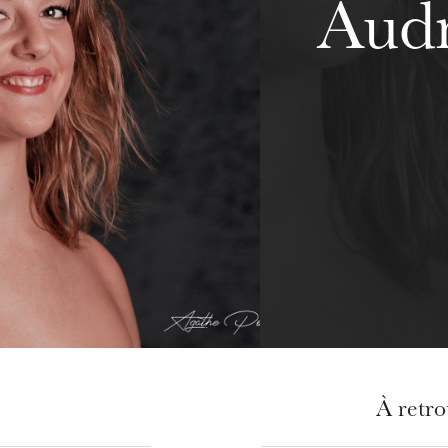
Audr
À retr