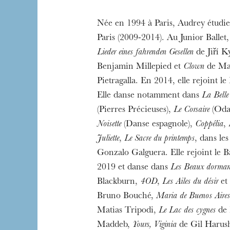
Née en 1994 à Paris, Audrey étu
Paris (2009-2014). Au Junior Ballet, 
Lieder eines fahrenden Gesellen
de Jiří K
L’OnR avec vous
Benjamin Millepied et
Clown
de Ma
Visites de l’Opé
Pietragalla. En 2014, elle rejoint l
Strasbourg
Elle danse notamment dans
La Belle
(Pierres Précieuses),
Le Corsaire
(Odal
Noisette
(Danse espagnole),
Coppélia
,
Juliette
,
Le Sacre du printemps
, dans les
Gonzalo Galguera. Elle rejoint le B
2019 et danse dans
Les Beaux dorman
Blackburn,
4OD
,
Les Ailes du désir
et
Bruno Bouché,
Maria de Buenos Aires
Matias Tripodi,
Le Lac des cygnes
de 
Maddeb,
Yours, Viginia
de Gil Harus