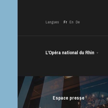
Langues
Fr
En
De
L’Opéra national du Rhin
La Maison
L’OnR avec vous
Visites de l’Opé
Direction Générale
Strasbourg
Le CCN • Ballet de l’Opéra national
du Rhin
Espace presse
Le Chœur
L’Opéra Studio