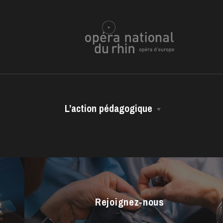
L’action pédagogique
Les représentations scolaires
ra de
Les ressources pédagogiques
Les vidéos métiers
Rejoignez-nous