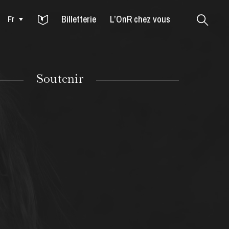
Billetterie
L’OnR chez vous
Fr
Colmar
Soutenir
MARDI
18