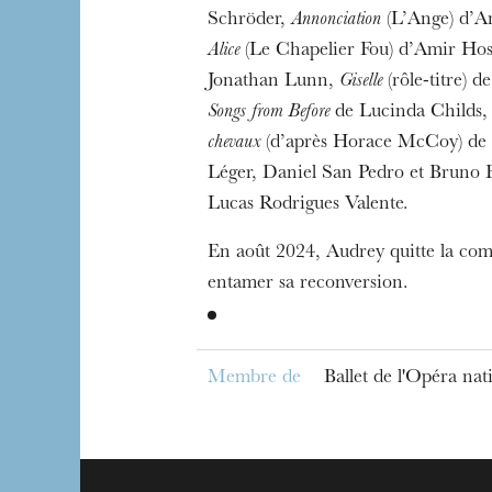
Schröder,
Annonciation
(L’Ange) d’An
Alice
(Le Chapelier Fou) d’Amir Hos
Jonathan Lunn,
Giselle
(rôle-titre) 
Songs from Before
de Lucinda Childs
chevaux
(d’après Horace McCoy) de
Léger, Daniel San Pedro et Bruno
Lucas Rodrigues Valente.
En août 2024, Audrey quitte la co
entamer sa reconversion.
Membre de
Ballet de l'Opéra na