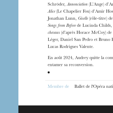
Schröder,
Annonciation
(L’Ange) d’An
Alice
(Le Chapelier Fou) d’Amir Hos
Jonathan Lunn,
Giselle
(rôle-titre) 
Songs from Before
de Lucinda Childs
chevaux
(d’après Horace McCoy) de
Léger, Daniel San Pedro et Bruno
Lucas Rodrigues Valente.
En août 2024, Audrey quitte la co
entamer sa reconversion.
Membre de
Ballet de l'Opéra na