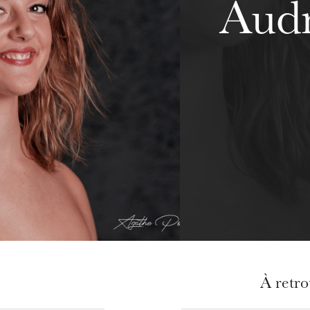
Audr
À retr