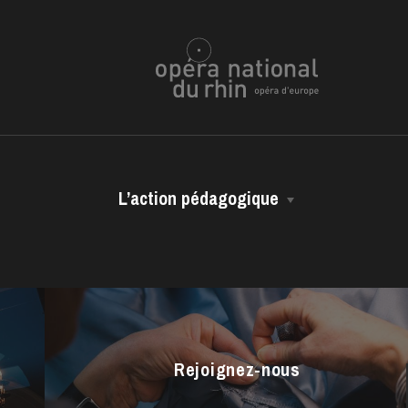
L’action pédagogique
Les représentations scolaires
ra de
Les ressources pédagogiques
Les vidéos métiers
Rejoignez-nous