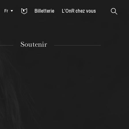
Billetterie
L’OnR chez vous
Fr
Colmar
Soutenir
MARDI
18