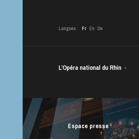
Langues
Fr
En
De
L’Opéra national du Rhin
La Maison
L’OnR avec vous
Visites de l’Opé
Direction Générale
Strasbourg
Le CCN • Ballet de l’Opéra national
du Rhin
Espace presse
Le Chœur
L’Opéra Studio