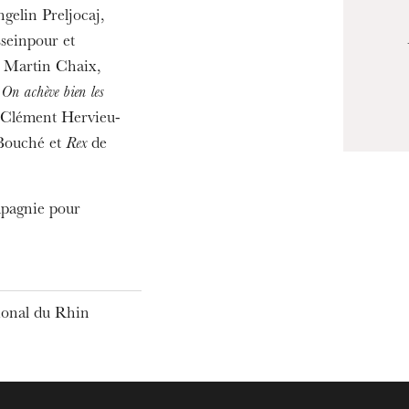
19
gelin Preljocaj,
seinpour et
de Martin Chaix,
,
On achève bien les
 Clément Hervieu-
 Bouché et
Rex
de
mpagnie pour
tional du Rhin