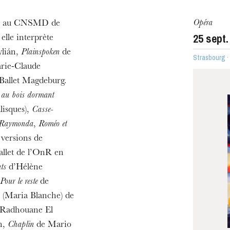
Opéra
die au CNSMD de
25
sept.
elle interprète
ylián,
Plainspoken
de
Strasbourg 
rie-Claude
ra de
e Ballet Magdeburg.
 au bois dormant
isques),
Casse-
Raymonda
,
Roméo et
 versions de
allet de l’OnR en
ts
d’Hélène
Pour le reste
de
(Maria Blanche) de
Radhouane El
MERCREDI
h,
Chaplin
de Mario