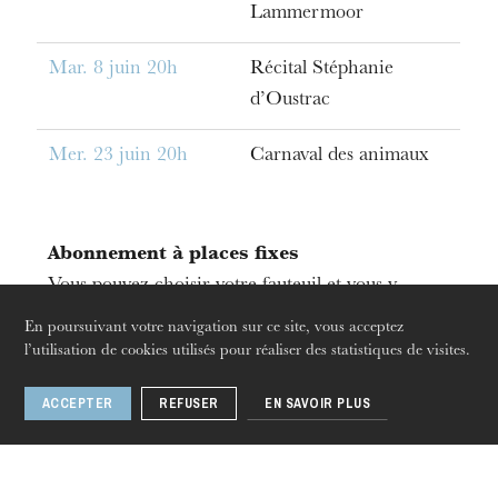
Lammermoor
Mar. 8 juin 20h
Récital Stéphanie
d’Oustrac
Mer. 23 juin 20h
Carnaval des animaux
jeudi 20 août 2026
Abonnement à places fixes
Vous pouvez choisir votre fauteuil et vous y
installer pour toutes les représentations de votre
En poursuivant votre navigation sur ce site, vous acceptez
abonnement. En cas de réabonnement à la même
l’utilisation de cookies utilisés pour réaliser des statistiques de visites.
formule, vous pouvez garder la même place que
ACCEPTER
REFUSER
EN SAVOIR PLUS
la saison précédente si vous vous réabonnez avant
le 27 mai.