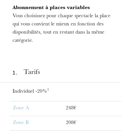
Abonnement à places variables
Vous choisissez pour chaque spectacle la place
qui vous convient le mieux en fonction des
L’OnR avec vous
disponibilités, tout en restant dans la même
Visites de l’Opéra de
catégorie.
Strasbourg
1 .
Tarifs
1
Individuel -20%
Zone A
248€
Zone B
208€