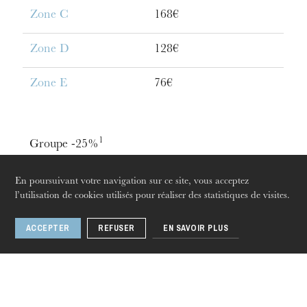
Zone C
168€
Zone D
128€
Zone E
76€
jeudi 20 août 2026
1
Groupe -25%
En poursuivant votre navigation sur ce site, vous acceptez
Zone A
233€
l’utilisation de cookies utilisés pour réaliser des statistiques de visites.
Zone B
195€
ACCEPTER
REFUSER
EN SAVOIR PLUS
Zone C
158€
Zone D
120€