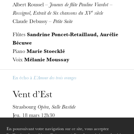
Albert Roussel –
Joueurs de flûte Pauline Viardot –
e
Rossignol, Extrait de Six chansons du XV
siècle
Claude Debussy –
Petite Suite
Flûtes
Sandrine Poncet-Retaillaud, Aurélie
Bécuwe
Piano
Marie Stoecklé
Voix
Mélanie Moussay
En écho à
L’Amour des trois oranges
Vent d’Est
Strasbourg
Opéra, Salle Bastide
jeudi 20 août 2026
Jeu. 18 mars 12h30
Reinhold Glière –
Suite, transcription extraite des 8
En poursuivant votre navigation sur ce site, vous acceptez