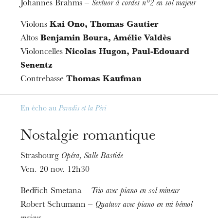
Johannes Brahms –
Sextuor à cordes n°2 en sol majeur
Violons
Kai Ono, Thomas Gautier
Altos
Benjamin Boura, Amélie Valdès
Violoncelles
Nicolas Hugon, Paul-Edouard
Senentz
Contrebasse
Thomas Kaufman
En écho au
Paradis et la Péri
Nostalgie romantique
Strasbourg
Opéra, Salle Bastide
Ven. 20 nov. 12h30
Bedřich Smetana –
Trio avec piano en sol mineur
Robert Schumann –
Quatuor avec piano en mi bémol