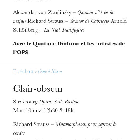
Informations
La résérvation se fait :
Alexander von Zemlinsky –
Quatuor n°1 en la
· à la caisse de l’OPS au PMC
majeur
Richard Strauss –
Sextuor de Capriccio
Arnold
Schönberg –
La Nuit Transfigurée
· en ligne : philharmonique.strasbourg.eu
· par téléphone : +33 (0)3 68 98 68 15
Avec le Quatuor Diotima et les artistes de
l’OPS
En écho à
Ariane à Naxos
Clair-obscur
Strasbourg
Opéra, Salle Bastide
Mar. 10 nov. 12h30 & 18h
Richard Strauss –
Métamorphoses, pour septuor à
cordes