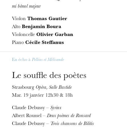
mi bémol majeur
Violon
Thomas Gautier
Alto
Benjamin Boura
Violoncelle
Olivier Garban
Piano
Cécile Steffanus
En écho à
Pelléas et Mélisande
Le souffle des poètes
Strasbourg
Opéra, Salle Bastide
L’OnR avec vous
Mar. 19 janvier 12h30 & 18h
Visites de l’Opéra de
Strasbourg
Claude Debussy –
Syrinx
Albert Roussel –
Deux poèmes de Ronsard
Claude Debussy –
Trois chansons de Bilitis