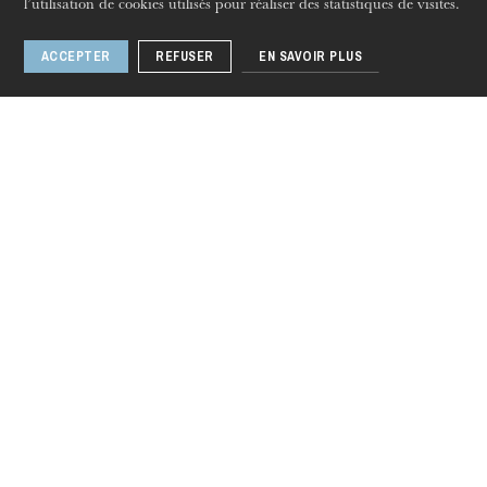
l’utilisation de cookies utilisés pour réaliser des statistiques de visites.
pièces pour violon et violoncelle, op. 39
Sergueï Prokofiev –
Cinq mélodies, op. 35a ; Quintette
ACCEPTER
REFUSER
EN SAVOIR PLUS
en sol mineur, op. 39
Violon
Ariane Lebigre
Alto
Anne-Sophie Pascal
Contrebasse
Isabelle Kuss-Bildstein
Hautbois
Samuel Retaillaud
Clarinette
Théo Fuhrer
Piano
Naoko Perrouault
Carnet de voyage
Strasbourg
Opéra, Salle Bastide
Lun. 12 avril 12h30 & 18h
Anna Bon di Venezia –
Divertimento op. 3 n°3