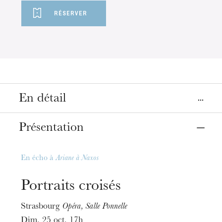
RÉSERVER
En détail
Lieux
Présentation
Strasbourg
Opéra, Salle Ponnelle
Opéra, salle Bastide
En écho à
Ariane à Naxos
Dates
Portraits croisés
25
oct. 2026
24
mai 2027
Strasbourg
Opéra, Salle Ponnelle
Dim. 25 oct. 17h