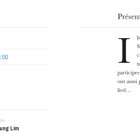
Présen
ra de
l
I
S
:00
c
t
participer
ont aussi 
lied…
MERCREDI
19
no
ung Lim