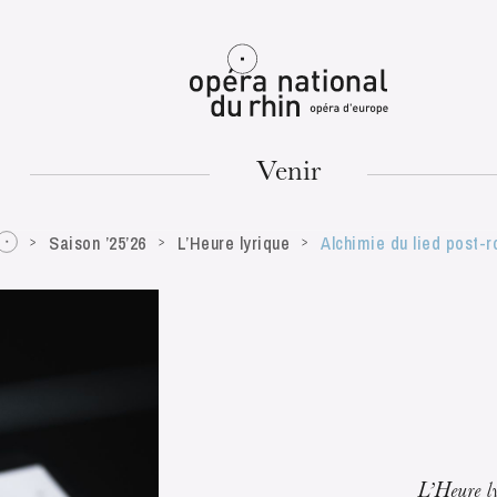
Mulhouse
Venir
Saison ’25’26
L’Heure lyrique
Alchimie du lied post-
MARDI
18
L’Heure l