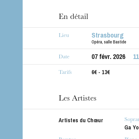
L’OnR avec vous
En détail
Visites de l’Opé
Strasbourg
Strasbourg
Lieu
Opéra, salle Bastide
07
févr. 2026
11
Date
6€ - 13€
Tarifs
Les Artistes
Artistes du Chœur
Sopra
Ga Yo