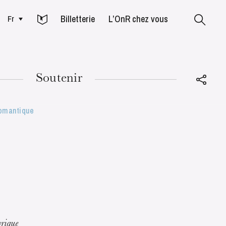
Billetterie
L’OnR chez vous
Fr
Colmar
Soutenir
romantique
MARDI
18
yrique