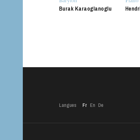
Baryton
Piano
Burak Karaoglanoglu
Hendr
Langues
Fr
En
De