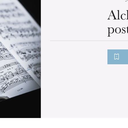
Alc
pos