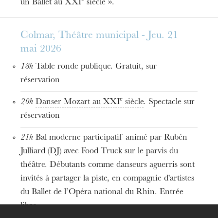
Diandra Ferreira de Lima
un Ballet au XXI
siècle ».
Artistes chorégraphiques et chorégraphes au
Colmar, Théâtre municipal - Jeu. 21
CCN∙BOnR
mai 2026
Rubén Julliard, Jesse Lyon
18h
Table ronde publique. Gratuit, sur
réservation
e
20h
Danser Mozart au XXI
siècle
. Spectacle sur
réservation
21h
Bal moderne participatif animé par Rubén
Julliard (DJ) avec Food Truck sur le parvis du
théâtre. Débutants comme danseurs aguerris sont
L’OnR avec vous
invités à partager la piste, en compagnie d'artistes
Visites de l’Opéra de
du Ballet de l’Opéra national du Rhin. Entrée
Strasbourg
libre