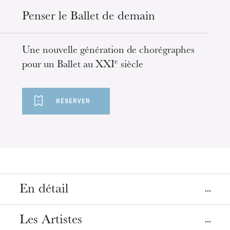
mercredi 19 août 2026
Penser le Ballet de demain
Une nouvelle génération de chorégraphes
e
pour un Ballet au XXI
siècle
RÉSERVER
En détail
Lieu
Les Artistes