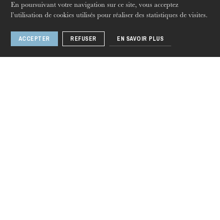
En poursuivant votre navigation sur ce site, vous acceptez
l’utilisation de cookies utilisés pour réaliser des statistiques de visites.
ACCEPTER
REFUSER
EN SAVOIR PLUS
jeudi 20 août 2026
Langues
Fr
En
De
Nous suivre
L’Opéra national du Rhin
La Maison
L’action pédagogique