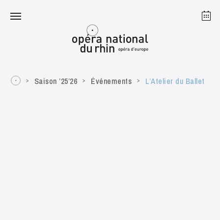
Strasbourg
Mulhouse
Août 2026
Saison ’25’26
Événements
L’Atelier du Ballet
mardi 18 août 2026