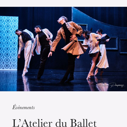
L’OnR avec vous
Visites de l’Opéra de
Strasbourg
Événements
L’Atelier du Ballet