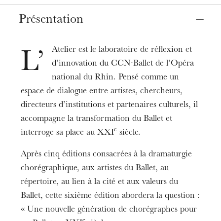
Colmar
Théâtre municipal de Colmar
Présentation
Table ronde en présence de :
Dates
Directeur Artistique du Trois C-L
21
mai 2026
Atelier est le laboratoire de réflexion et
L’
Bernard Baumgarten
d’innovation du CCN∙Ballet de l’Opéra
Directrice de POLE SUD
national du Rhin. Pensé comme un
Joëlle Smadja
espace de dialogue entre artistes, chercheurs,
directeurs d’institutions et partenaires culturels, il
Chargée de mission spectacle vivant Région
accompagne la transformation du Ballet et
Grand Est
e
interroge sa place au XXI
siècle.
Laurence Romary
Après cinq éditions consacrées à la dramaturgie
Chorégraphes indépendant·es
chorégraphique, aux artistes du Ballet, au
Sophie Laplane, Gil Harush, Noemi Coin
répertoire, au lien à la cité et aux valeurs du
Ballet, cette sixième édition abordera la question :
Innovation & Partnerships Manager chez
FEDORA
« Une nouvelle génération de chorégraphes pour
e