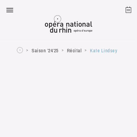
Strasbourg
Mulhouse
Août 2026
Saison ’24’25
Récital
Kate Lindsey
mardi 18 août 2026