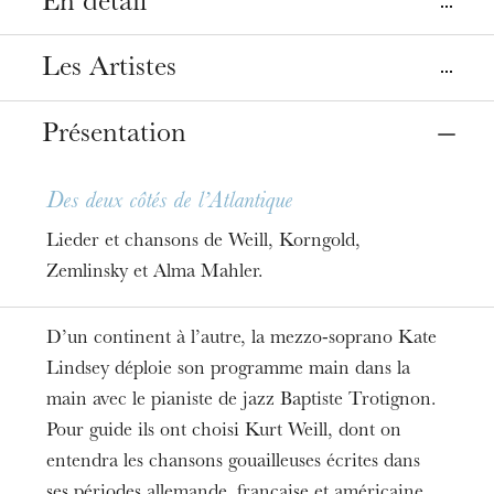
En détail
Lieu
Les Artistes
Strasbourg
Opéra
Présentation
Mezzo-soprano
Kate Lindsey
Date
26
juin 2025
20:00
Des deux côtés de l’Atlantique
Piano
Baptiste Trotignon,
Lieder et chansons de Weill, Korngold,
Tarifs
Zemlinsky et Alma Mahler.
6-54€
Durée
D’un continent à l’autre, la mezzo-soprano Kate
1h15
Lindsey déploie son programme main dans la
main avec le pianiste de jazz Baptiste Trotignon.
Pour guide ils ont choisi Kurt Weill, dont on
entendra les chansons gouailleuses écrites dans
ses périodes allemande, française et américaine.