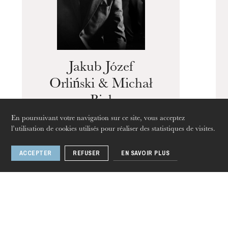
L’OnR avec vous
Visites de l’Opéra de
Jakub Józef
Strasbourg
Orliński & Michał
Biel
En poursuivant votre navigation sur ce site, vous acceptez
l’utilisation de cookies utilisés pour réaliser des statistiques de visites.
ACCEPTER
REFUSER
EN SAVOIR PLUS
1 / 5
jeudi 20 août 2026