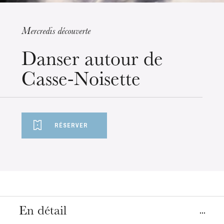
Mercredis découverte
mercredi 19 août 2026
Danser autour de
Casse-Noisette
RÉSERVER
En détail