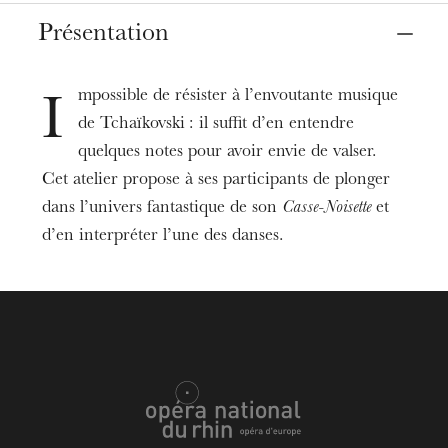
Lieux
Présentation
Mulhouse
Strasbourg
La Filature
Opéra, salle Bastide
mpossible de résister à l’envoutante musique
I
de Tchaïkovski : il suffit d’en entendre
Dates
27
nov.
18
déc. 2024
14:30
quelques notes pour avoir envie de valser.
Cet atelier propose à ses participants de plonger
dans l’univers fantastique de son
Casse-Noisette
et
Tarifs
10 €
d’en interpréter l’une des danses.
Limite d’âge
De 7 à 10 ans
Informations
Réservations par mail uniquement :
jeunes@onr.fr
À partir du 3 septembre