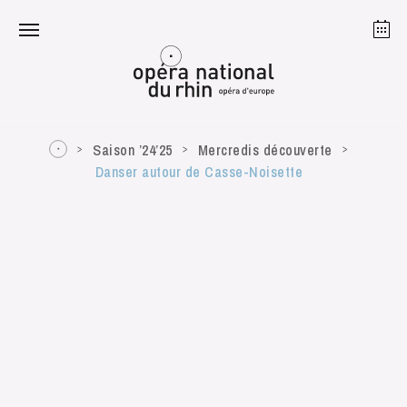
Strasbourg
Mulhouse
Août 2026
Saison ’24’25
Mercredis découverte
Danser autour de Casse-Noisette
mardi 18 août 2026