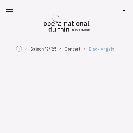
Strasbourg
Mulhouse
Août 2026
Saison ’24’25
Concert
Black Angels
mardi 18 août 2026