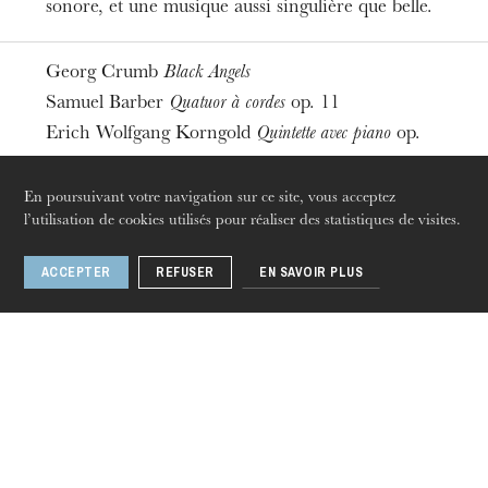
sonore, et une musique aussi singulière que belle.
L’OnR avec vous
Visites de l’Opéra de
Georg Crumb
Black Angels
Strasbourg
Samuel Barber
Quatuor à cordes
op. 11
Erich Wolfgang Korngold
Quintette avec piano
op.
15
En poursuivant votre navigation sur ce site, vous acceptez
l’utilisation de cookies utilisés pour réaliser des statistiques de visites.
Avec
Quatuor Diotima
Jean-François Heisser
piano
ACCEPTER
REFUSER
EN SAVOIR PLUS
jeudi 20 août 2026