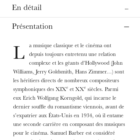
En détail
Lieu
Présentation
Strasbourg
Opéra
a musique classique et le cinéma ont
L
depuis toujours entretenu une relation
Date
21
janv. 2025
20:00
complexe et les géants d’Hollywood (John
Williams, Jerry Goldsmith, Hans Zimmer…) sont
les héritiers directs de nombreux compositeurs
Tarifs
e
e
6 - 26 €
symphoniques des XIX
et XX
siècles. Parmi
eux Erich Wolfgang Korngold, qui incarne le
Durée
1h35
dernier souffle du romantisme viennois, avant de
s’expatrier aux États-Unis en 1934, où il entame
une seconde carrière en composant des musiques
pour le cinéma. Samuel Barber est considéré