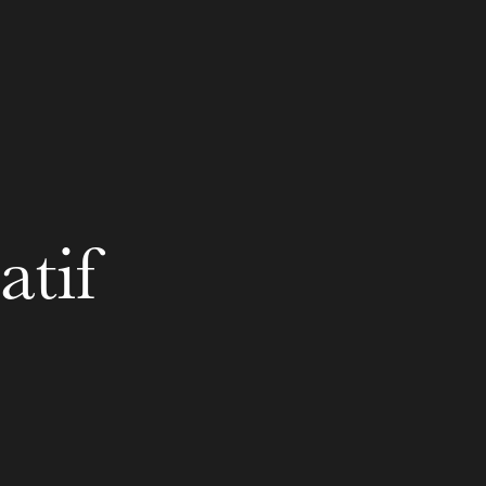
atif
MERCREDI
19