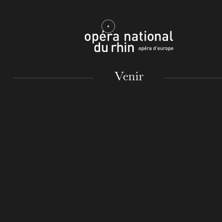
Mulhouse
Venir
MARDI
18