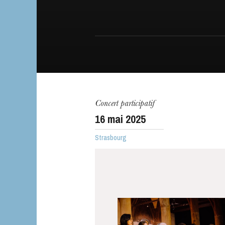
L’OnR avec vous
Concert participatif
Visites de l’Opé
16
mai 2025
Strasbourg
Strasbourg