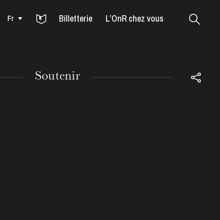
Billetterie
L’OnR chez vous
Fr
Colmar
Soutenir
MARDI
18