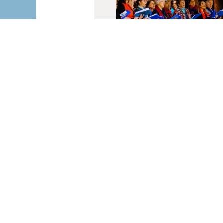
Balade en
Méditerranée