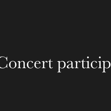
ra de
Concert particip
MERCREDI
19