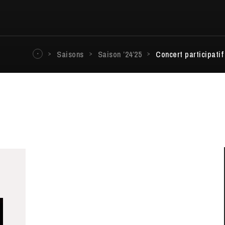
Saisons
Saison ’24’25
Concert participatif
ra de