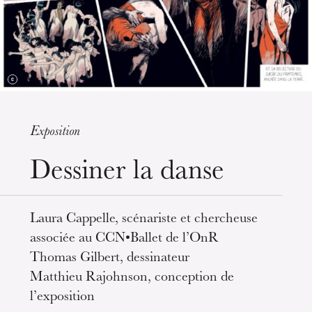
Strasbourg
Exposition
Dessiner la danse
mercredi 19 août 2026
Laura Cappelle, scénariste et chercheuse
associée au CCN•Ballet de l’OnR
Thomas Gilbert, dessinateur
Matthieu Rajohnson, conception de
l’exposition