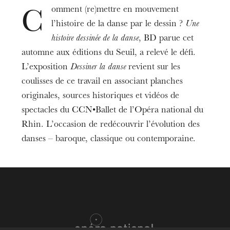
La Filature
omment (re)mettre en mouvement
C
l’histoire de la danse par le dessin ?
Une
Date
05
21
mars 2025
histoire dessinée de la danse
, BD parue cet
automne aux éditions du Seuil, a relevé le défi.
L’exposition
Dessiner la danse
revient sur les
Tarifs
Entrée libre
coulisses de ce travail en associant planches
originales, sources historiques et vidéos de
Informations
spectacles du CCN•Ballet de l’Opéra national du
Exposition organisée dans le cadre de la
Rhin. L’occasion de redécouvrir l’évolution des
résidence de recherche de Laura Cappelle
danses – baroque, classique ou contemporaine.
soutenue par Dance Reflections by Van Cleef &
Arpels
L’OnR avec vous