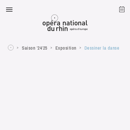
Strasbourg
Mulhouse
Août 2026
Saison ’24’25
Exposition
Dessiner la danse
mardi 18 août 2026