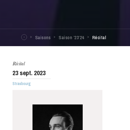
Saisons
Saison ’23’24
Récital
Récital
23
sept. 2023
Strasbourg