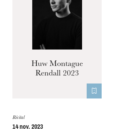
L’OnR avec vous
Visites de l’Opéra de
Strasbourg
Huw Montague
Rendall 2023
Récital
14
nov. 2023