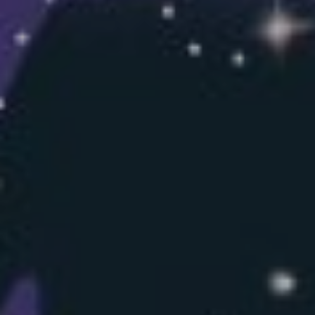
L’OnR avec vous
Visites de l’Opéra de
Strasbourg