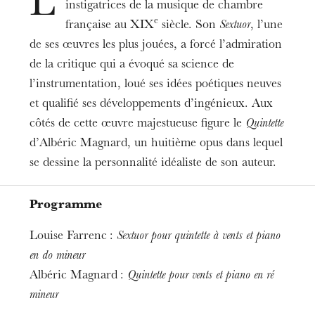
L
Samuel Retaillaud
instigatrices de la musique de chambre
e
Tarifs
française au XIX
siècle. Son
Sextuor
, l’une
Clarinette
6-10 €
de ses œuvres les plus jouées, a forcé l’admiration
Jérémy Oberdorf
de la critique qui a évoqué sa science de
Informations
Basson
l’instrumentation, loué ses idées poétiques neuves
La billetterie concernant les midis de l’Orchestre
Gérald Porretti
et qualifié ses développements d’ingénieux. Aux
philharmonique de Strasbourg se fait :
côtés de cette œuvre majestueuse figure le
Quintette
Cor
· à la caisse de l’OPS au PMC
Alban Beunache
d’Albéric Magnard, un huitième opus dans lequel
· en ligne :
philharmonique.strasbourg.eu
se dessine la personnalité idéaliste de son auteur.
Piano
· par téléphone : +33 (0)3 68 98 68 15
Marie Stoecklé
Programme
Louise Farrenc :
Sextuor pour quintette à vents et piano
en do mineur
Albéric Magnard :
Quintette pour vents et piano en ré
mineur