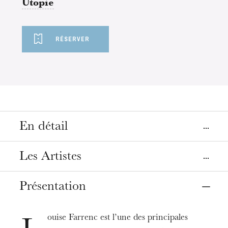
Utopie
RÉSERVER
En détail
Lieu
Les Artistes
Strasbourg
Opéra, salle Bastide
Présentation
Flûte
Sandrine Poncet-Retaillaud
Date
29
avr. 2024
12:30
ouise Farrenc est l’une des principales
Hautbois