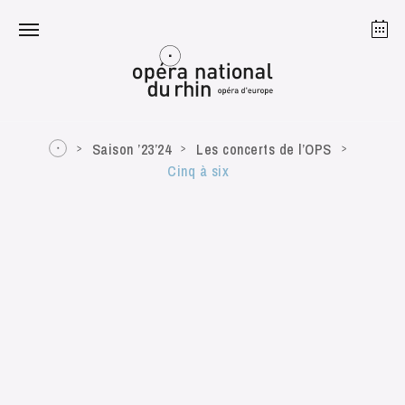
Strasbourg
Mulhouse
Août 2026
Saison ’23’24
Les concerts de l’OPS
Cinq à six
mardi 18 août 2026