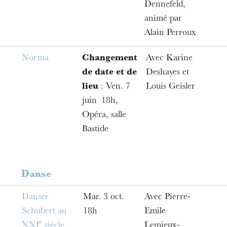
Dennefeld,
animé par
Alain Perroux
Norma
Changement
Avec Karine
de date et de
Deshayes et
lieu
: Ven. 7
Louis Geisler
juin 18h,
Opéra, salle
Bastide
L’OnR avec vous
Danse
Visites de l’Opéra de
Danser
Mar. 3 oct.
Avec Pierre-
Strasbourg
Schubert au
18h
Emile
e
XXI
siècle
Lemieux-