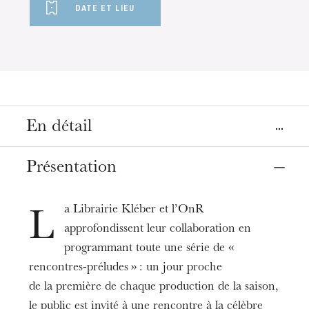
DATE ET LIEU
En détail
Lieux
Présentation
Strasbourg
Opéra, salle Bastide
Librairie Kléber Éphémère
a Librairie Kléber et l’OnR
L
approfondissent leur collaboration en
Dates
programmant toute une série de «
15
sept. 2023
07
juin 2024
18:00
rencontres-préludes » : un jour proche
de la première de chaque production de la saison,
Tarifs
le public est invité à une rencontre à la célèbre