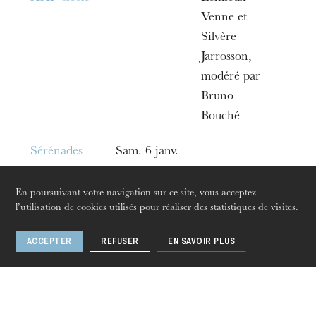
Venne et
Silvère
Jarrosson,
modéré par
Bruno
Bouché
Sérénades
Sam. 6 janv.
18h
En poursuivant votre navigation sur ce site, vous acceptez
On achève
Mer. 27
Avec Bruno
l’utilisation de cookies utilisés pour réaliser des statistiques de visites.
jeudi 20 août 2026
bien les
mars 18h
Bouché,
ACCEPTER
REFUSER
EN SAVOIR PLUS
chevaux
Clément
Hervieu-
Léger et
Daniel San