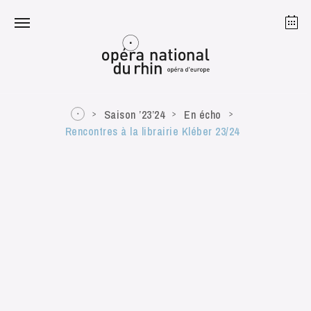
Strasbourg
Mulhouse
Août 2026
Saison ’23’24
En écho
Rencontres à la librairie Kléber 23/24
mardi 18 août 2026