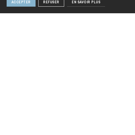
ACCEPTER
REFUSER
EN SAVOIR PLUS
Festival Musica
jeudi 20 août 2026
18
sept. 2022
Strasbourg