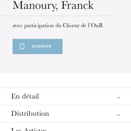
Manoury, Franck
avec participation du Chœur de l’OnR
RÉSERVER
En détail
Lieu
Distribution
Strasbourg
Palais de la musique et des Congrès, Salle Erasme