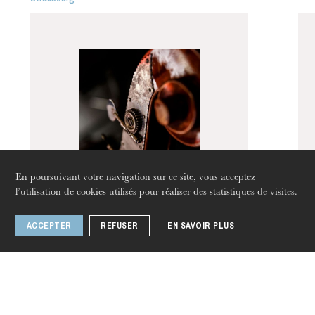
L’OnR avec vous
Visites de l’Opéra de
Strasbourg
En poursuivant votre navigation sur ce site, vous acceptez
l’utilisation de cookies utilisés pour réaliser des statistiques de visites.
ACCEPTER
REFUSER
EN SAVOIR PLUS
Les concerts
jeudi 20 août 2026
symphoniques de l’OPS
• Verdi, Requiem