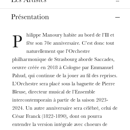
Les Artistes
Orchestre philharmonique de Strasbourg
,
Chœur philharmonique de Strasbourg
Chœur
,
Date
de l’Opéra national du Rhin
Présentation
07
oct. 2022
20:00
Flûte
Emmanuel Pahud
Direction
Pierre Bleuse
hilippe Manoury habite au bord de l’Ill et
P
fête son 70e anniversaire. C’est donc tout
naturellement que l’Orchestre
philharmonique de Strasbourg aborde Saccades,
oeuvre créée en 2018 à Cologne par Emmanuel
Pahud, qui continue de la jouer au fil des reprises.
L’Orchestre sera placé sous la baguette de Pierre
Bleuse, directeur musical de l’Ensemble
intercontemporain à partir de la saison 2023-
2024. Un autre anniversaire sera célébré, celui de
César Franck (1822-1890), dont on pourra
entendre la version intégrale avec choeurs de