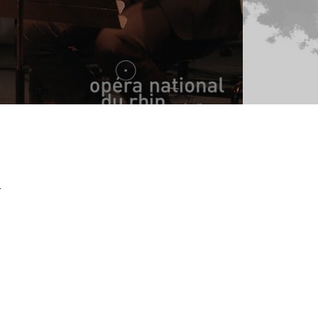
FESTIVAL ARSMONDO TSIGAN
manouche à l'Opéra | EXTRAI
T