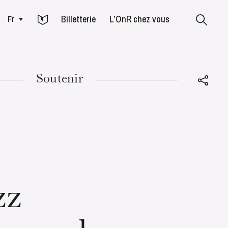
Billetterie
L’OnR chez vous
Fr
Colmar
Soutenir
MARDI
18
zz