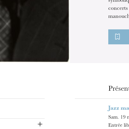
symboliq
concerts
manouche
Présen
Jazz ma
Sam. 19 
Entrée lib