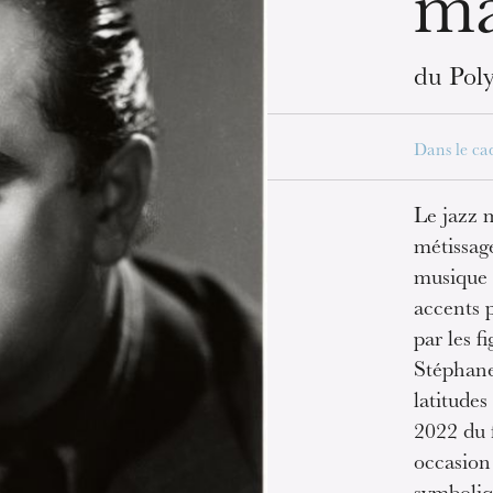
m
du Poly
Dans le ca
Le jazz 
métissag
musique 
accents 
par les f
Stéphane 
latitude
2022 du 
occasion