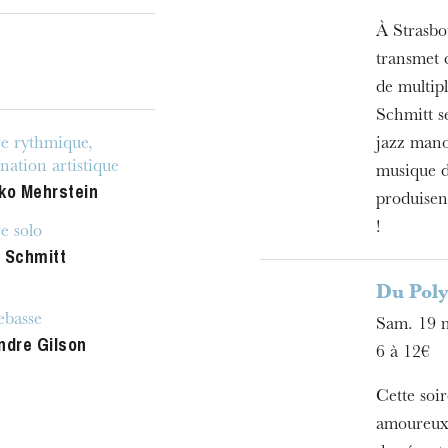
À Strasbo
transmet 
de multip
Schmitt se
e rythmique,
jazz mano
nation artistique
musique d
ko Mehrstein
produisen
!
e solo
 Schmitt
Du Poly
ebasse
Sam. 19 
ndre Gilson
6 à 12€
Cette soi
amoureux 