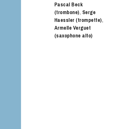
Pascal Beck
L’OnR avec vous
(trombone)
Serge
Visites de l’Opé
,
Haessler (trompette)
Strasbourg
,
Armelle Verguet
(saxophone alto)