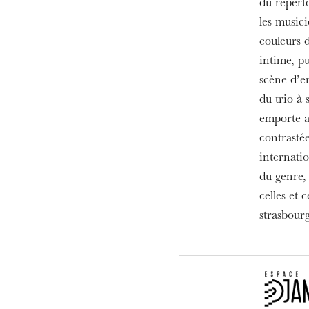
du répert
les musici
ra de
couleurs d
intime, pu
scène d’e
du trio à 
emporte a
contrasté
internatio
du genre,
celles et 
strasbourg