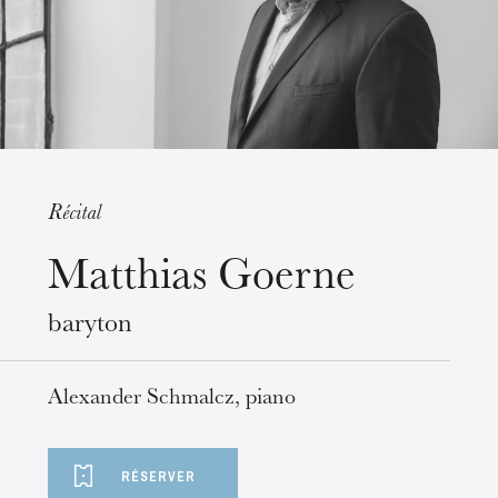
Récital
Matthias Goerne
mercredi 19 août 2026
baryton
Alexander Schmalcz, piano
RÉSERVER