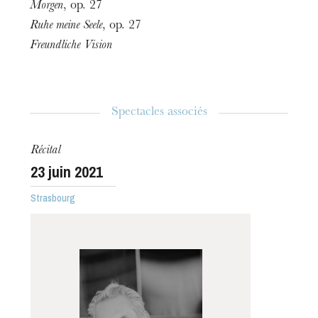
Morgen
, op. 27
Ruhe meine Seele
, op. 27
Freundliche Vision
Spectacles associés
Récital
23
juin 2021
Strasbourg
L’OnR avec vous
Visites de l’Opéra de
Strasbourg