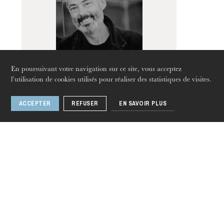
En poursuivant votre navigation sur ce site, vous acceptez
l’utilisation de cookies utilisés pour réaliser des statistiques de visites.
ACCEPTER
REFUSER
EN SAVOIR PLUS
[ Annulé ] • Mark
Padmore
jeudi 20 août 2026