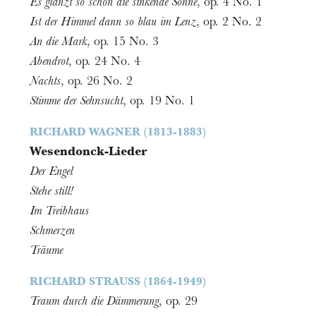
Es glänzt so schön die sinkende Sonne
, op. 4 No. 1
1h15
Ist der Himmel dann so blau im Lenz
, op. 2 No. 2
An die Mark
, op. 15 No. 3
Abendrot
, op. 24 No. 4
Nachts
, op. 26 No. 2
Stimme der Sehnsucht
, op. 19 No. 1
RICHARD WAGNER (1813-1883)
Wesendonck-Lieder
Der Engel
Stehe still!
Im Treibhaus
Schmerzen
Träume
RICHARD STRAUSS (1864-1949)
Traum durch die Dämmerung
, op. 29