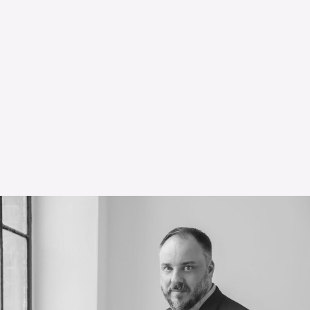
L’OnR avec vous
Visites de l’Opéra de
Strasbourg