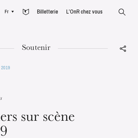
Billetterie
L’OnR chez vous
Fr
Colmar
Soutenir
 2019
MARDI
18
s
ers sur scène
19