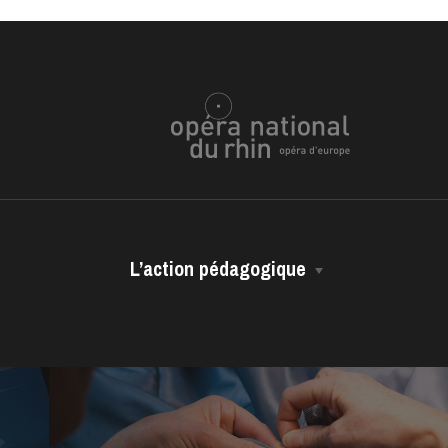
L’action pédagogique
ra de
Les représentations scolaires
Les ressources pédagogiques
Les vidéos métiers