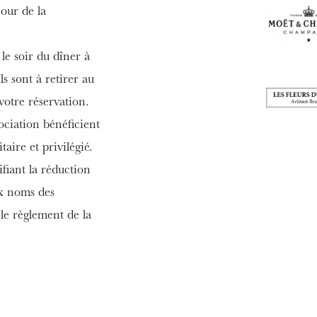
jour de la
 le soir du dîner à
ls sont à retirer au
votre réservation.
ociation bénéficient
MERCREDI
aire et privilégié.
19
ifiant la réduction
ux noms des
le règlement de la