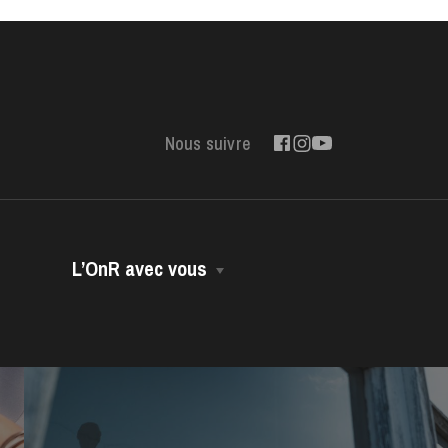
Nous suivre
L’OnR avec vous
Opéra Volant
Opéra-Bus
Accessibilité
Dans vos murs