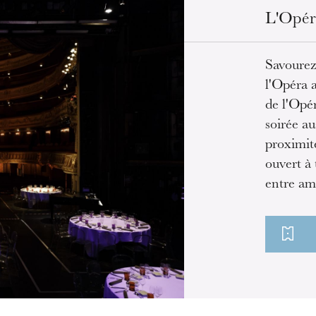
L'Opéra
Savourez
l'Opéra 
de l'Opé
soirée a
proximit
ouvert à 
entre am