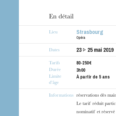
En détail
Strasbourg
Lieu
Opéra
23
25
mai 2019
Dates
80-250€
Tarifs
3h00
Durée
À partir de 5 ans
Limite
L’OnR avec vous
d’âge
Visites de l’Opé
Strasbourg
Informations
réservations dès mai
Le tarif réduit partic
nominatif et réserv