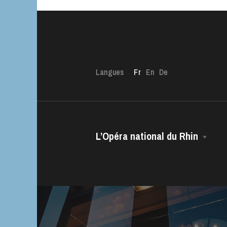
Langues
Fr
En
De
L’OnR avec vous
L’Opéra national du Rhin
Visites de l’Opé
Strasbourg
La Maison
Direction Générale
Le CCN • Ballet de l’Opéra national
du Rhin