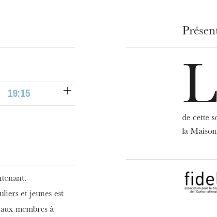
Présen
19:15
de cette s
la Maison
ra de
ntenant.
uliers et jeunes est
é aux membres à