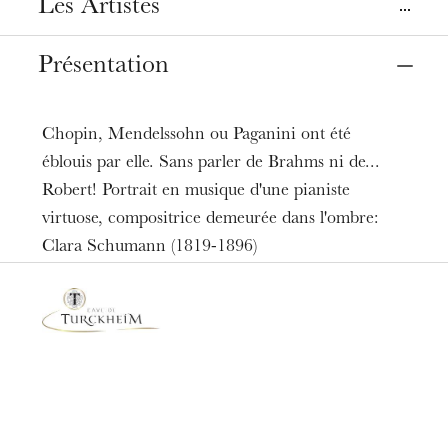
Les Artistes
Mise en espace
Maëlle Dequiedt
Dates
Présentation
21
23
févr. 2019
Soprano
Marta Bauzà
Tarifs
Mezzo-soprano
Chopin, Mendelssohn ou Paganini ont été
6 - 12 €
Claire Péron
éblouis par elle. Sans parler de Brahms ni de...
Durée
Robert! Portrait en musique d'une pianiste
Ténor
1h00
Stefan Sbonnik
virtuose, compositrice demeurée dans l'ombre:
Limite d’âge
Clara Schumann (1819-1896)
À partir de 5 ans
Baryton-basse
Jean-Christophe Fillol
Piano
Emmanuelle Bizien