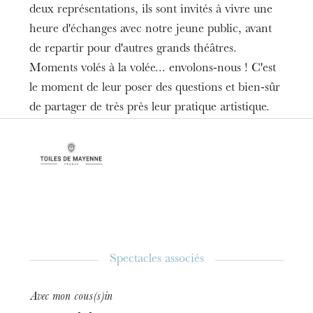
Durée
deux représentations, ils sont invités à vivre une
1h00
heure d'échanges avec notre jeune public, avant
de repartir pour d'autres grands théâtres.
Informations
Moments volés à la volée... envolons-nous ! C'est
Réservé aux enfants
le moment de leur poser des questions et bien-sûr
Réservations à la Caisse de l'Opéra
de partager de très près leur pratique artistique.
Spectacles associés
Avec mon cous(s)in