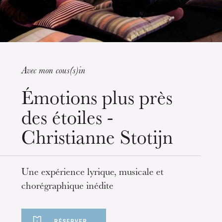
Avec mon cous(s)in
mercredi 19 août 2026
Émotions plus près
des étoiles -
Christianne Stotijn
Une expérience lyrique, musicale et
chorégraphique inédite
RÉSERVER