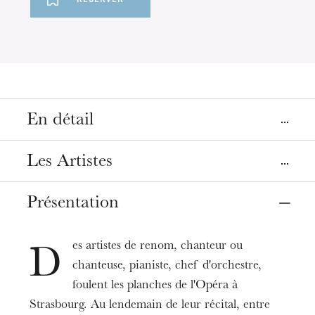
En détail
Lieu
Les Artistes
Strasbourg
Opéra, salle Bastide
Présentation
Mezzo-soprano
Christianne Stotijn
Date
21
oct. 2018
11:00
es artistes de renom, chanteur ou
Piano
D
Joseph Breinl
chanteuse, pianiste, chef d'orchestre,
Tarifs
foulent les planches de l'Opéra à
6 €
Strasbourg. Au lendemain de leur récital, entre