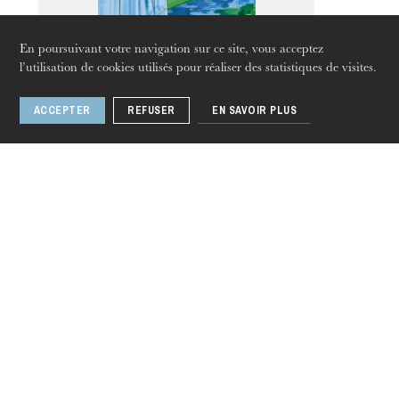
En poursuivant votre navigation sur ce site, vous acceptez
jeudi 20 août 2026
l’utilisation de cookies utilisés pour réaliser des statistiques de visites.
Giselle
ACCEPTER
REFUSER
EN SAVOIR PLUS
Autres artistes