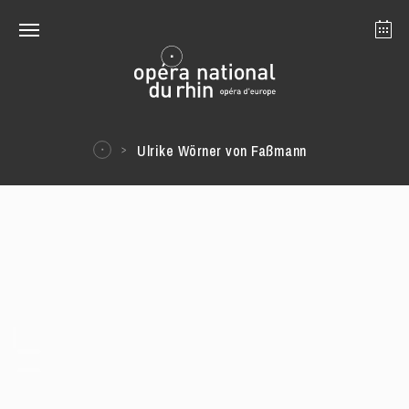
Strasbourg
Mulhouse
Août 2026
Ulrike Wörner von Faßmann
mardi 18 août 2026