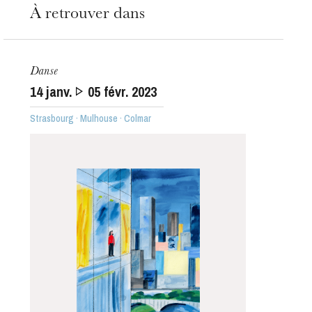
À retrouver dans
L’OnR avec vous
Danse
Visites de l’Opéra de
14
janv.
05
févr. 2023
Strasbourg
Strasbourg · Mulhouse · Colmar