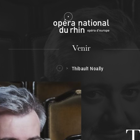
Mulhouse
Venir
Thibault Noally
MARDI
18
T