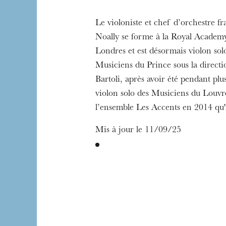
L’OnR avec vous
Le violoniste et chef d’orchestre fr
Visites de l’Opé
Noally se forme à la Royal Academ
Strasbourg
Londres et est désormais violon sol
Musiciens du Prince sous la directi
Bartoli, après avoir été pendant plu
violon solo des Musiciens du Louvre
l’ensemble Les Accents en 2014 qu'i
Mis à jour le 11/09/25