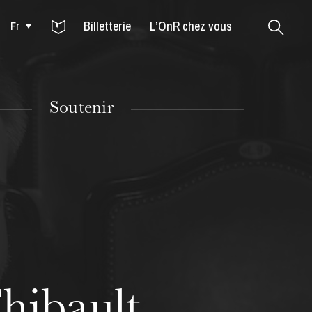
Billetterie
L’OnR chez vous
Fr
Colmar
Soutenir
MARDI
18
hibault