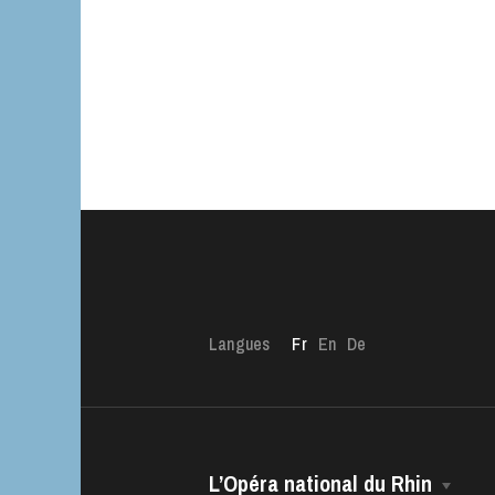
Langues
Fr
En
De
L’Opéra national du Rhin