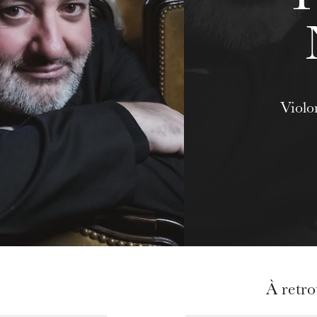
Violon
À retr