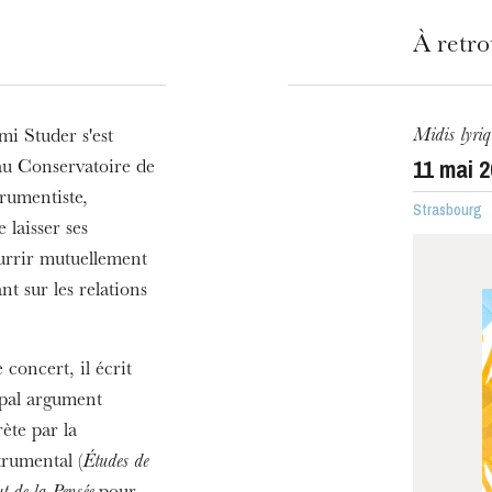
À retr
Midis lyriq
mi Studer s'est
11
mai 2
au Conservatoire de
rumentiste,
Strasbourg
 laisser ses
ourrir mutuellement
t sur les relations
e concert, il écrit
ipal argument
rète par la
trumental (
Études de