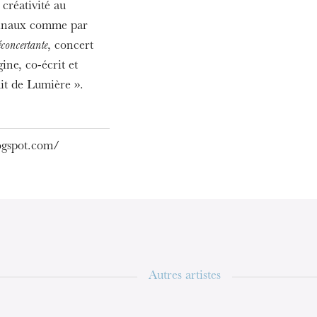
créativité au
iginaux comme par
concertante
, concert
ine, co-écrit et
uit de Lumière ».
ogspot.com/
Autres artistes