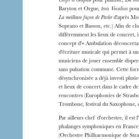
Corps et Graphie
pour pianiste,
Du bou
Baryton et Orgue,
trois Vocalises
pour
La meilleure façon de Parler
d'après Mo
Soprano et Basson, etc.) Afin de ch
différemment les lieux de concert, i
concept d'« Ambulation déconcertan
d'écriture musicale qui permet à 
musiciens de jouer ensemble dispers
sans pulsation commune. Cette for
désynchronisée a déjà investi plusie
et lieux de concert dans le cadre de 
rencontres (Europhonies de Strasbou
Trombone, festival du Saxophone, e
Par ailleurs chef d'orchestre, il est l
phalanges symphoniques en France e
(Orchestre Philharmonique de Stra