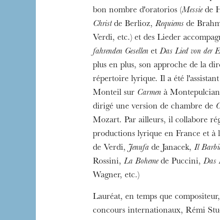
bon nombre d'oratorios (
Messie
de H
Christ
de Berlioz,
Requiems
de Brahms
Verdi, etc.) et des Lieder accompag
fahrenden Gesellen
et
Das Lied von der E
plus en plus, son approche de la di
répertoire lyrique. Il a été l'assista
Monteil sur
Carmen
à Montepulciann
dirigé une version de chambre de
C
Mozart. Par ailleurs, il collabore r
productions lyrique en France et à l
de Verdi,
Jenufa
de Janacek,
Il Barbie
Rossini,
La Boheme
de Puccini,
Das 
Wagner, etc.)
Lauréat, en temps que compositeur,
concours internationaux, Rémi Stud