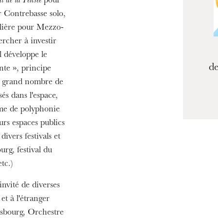
t de la Pensée
pour
 Contrebasse solo,
lière pour Mezzo-
ercher à investir
l développe le
de
te », principe
un grand nombre de
és dans l'espace,
me de polyphonie
urs espaces publics
divers festivals et
rg, festival du
tc.)
'invité de diverses
t à l'étranger
sbourg, Orchestre