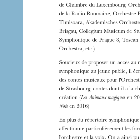
de Chambre du Luxembourg, Orch
de la Radio Roumaine, Orchestre 
Timisoara, Akademisches Orcheste
Brisgau, Collegium Musicum de Stu
Symphonique de Prague 8, Tosca
Orchestra, etc.).
Soucieux de proposer un accès au r
symphonique au jeune public, il écr
des contes musicaux pour l'Orches
de Strasbourg, contes dont il a la ch
L’OnR avec vous
création (
Les Animaux magiques
en 20
Visites de l’Opé
Note
en 2016)
Strasbourg
En plus du répertoire symphonique c
affectionne particulièrement les fo
l'orchestre et la voix. On a ainsi pu