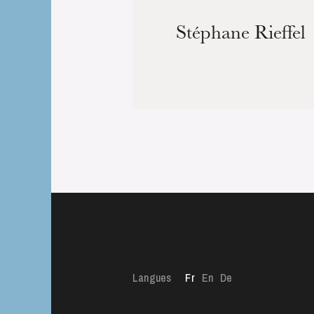
Stéphane Rieffel
L’OnR avec vous
Visites de l’Opé
Strasbourg
Langues
Fr
En
De