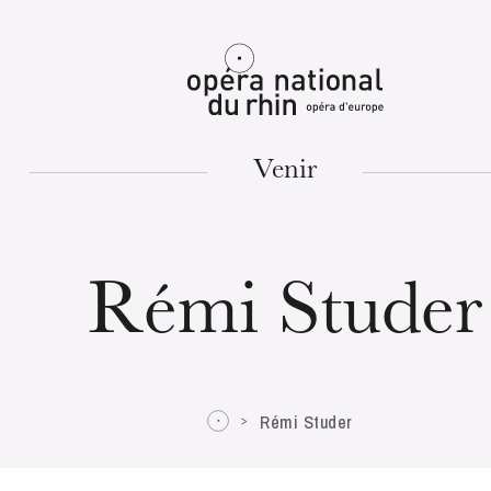
Mulhouse
Venir
MARDI
18
Rémi Studer
Rémi Studer