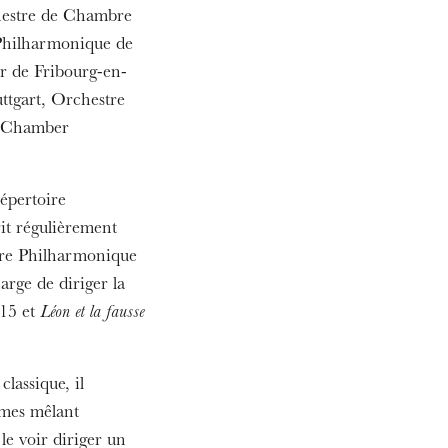
estre de Chambre
Philharmonique de
r de Fribourg-en-
ttgart, Orchestre
n Chamber
épertoire
it régulièrement
tre Philharmonique
arge de diriger la
15 et
Léon et la fausse
ra de
lassique, il
rmes mêlant
 le voir diriger un