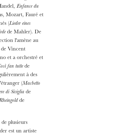
andel,
Enfance du
, Mozart, Fauré et
nés (
Lieder eines
rde
de Mahler). De
rection l'amène au
nt de Vincent
o et a orchestré et
osì fan tutte
de
égulièrement à des
MERCREDI
'étranger (
Macbetto
19
re di Siviglia
de
Rheingold
de
 de plusieurs
er est un artiste