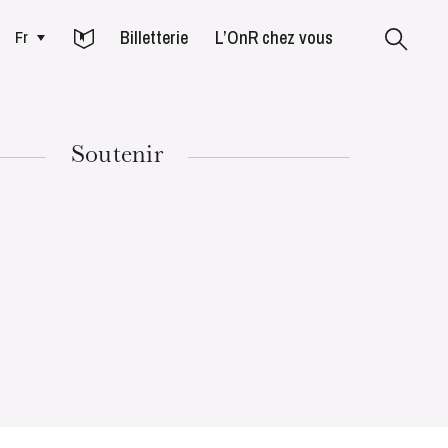
Billetterie
L’OnR chez vous
Fr
Colmar
Soutenir
MARDI
18