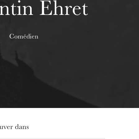
tin Ehret
Comédien
ouver dans