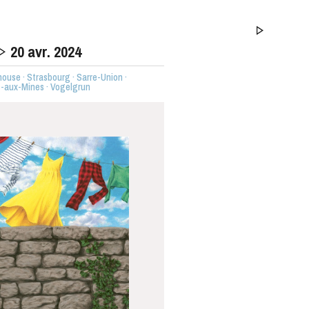
20
avr. 2024
house · Strasbourg · Sarre-Union ·
e-aux-Mines · Vogelgrun
MERCREDI
19