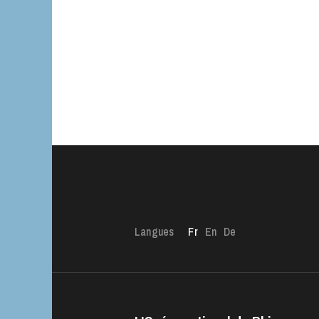
Langues
Fr
En
De