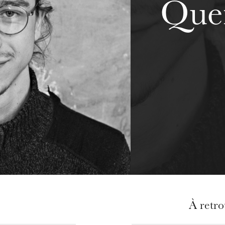
Quen
À retr