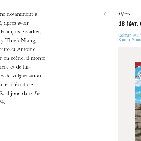
Opéra
rme notamment à
ra de
18
févr.
, après avoir
François Sivadier,
Colmar · Mul
Sainte-Mari
ry Thieû Niang,
etto et Antoine
r en scène, il monte
ère et de lui-
s de vulgarisation
eu et d’écriture
R, il joue dans
Les
MERCREDI
24.
19