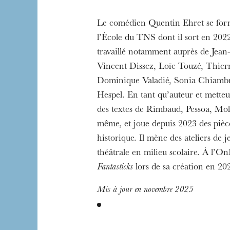
L’OnR avec vous
Le comédien Quentin Ehret se fo
Visites de l’Opé
l’École du TNS dont il sort en 2022
Strasbourg
travaillé notamment auprès de Jean-
Vincent Dissez, Loïc Touzé, Thier
Dominique Valadié, Sonia Chiambr
Hespel. En tant qu’auteur et metteu
des textes de Rimbaud, Pessoa, Moli
même, et joue depuis 2023 des pièce
historique. Il mène des ateliers de j
théâtrale en milieu scolaire. À l’On
Fantasticks
lors de sa création en 20
Mis à jour en novembre 2025