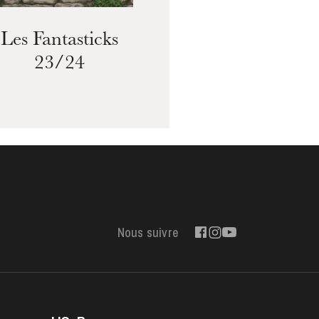
Les Fantasticks
Le
23/24
Nous suivre