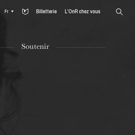
Billetterie
L’OnR chez vous
Fr
Colmar
Soutenir
MARDI
18