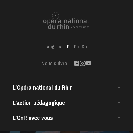
Langues
Fr
En
De
Nous suivre
L’Opéra national du Rhin
La Maison
L’action pédagogique
Direction Générale
Les représentations scolaires
L’OnR avec vous
Le CCN • Ballet de l’Opéra national du Rhin
Les ressources pédagogiques
Opéra Volant
Le Chœur