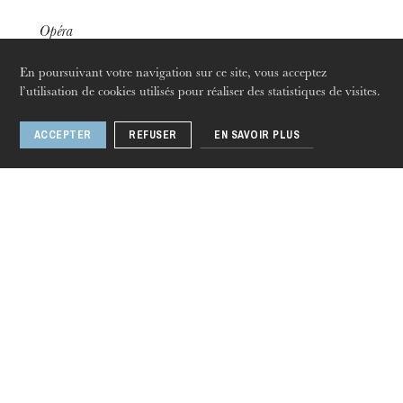
Opéra
18
juin
06
juil. 2021
En poursuivant votre navigation sur ce site, vous acceptez
Strasbourg · Mulhouse
l’utilisation de cookies utilisés pour réaliser des statistiques de visites.
ACCEPTER
REFUSER
EN SAVOIR PLUS
jeudi 20 août 2026