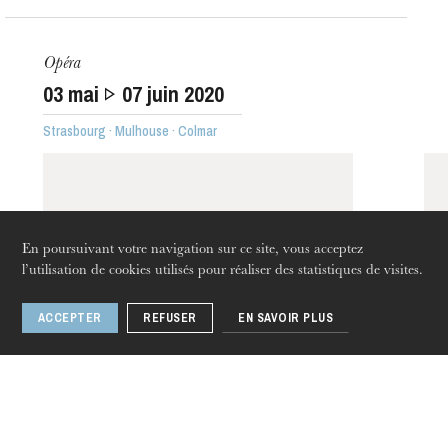
L’OnR avec vous
Visites de l’Opéra de
Opéra
Strasbourg
03
mai
07
juin 2020
Strasbourg · Mulhouse · Colmar
En poursuivant votre navigation sur ce site, vous acceptez
l’utilisation de cookies utilisés pour réaliser des statistiques de visites.
ACCEPTER
REFUSER
EN SAVOIR PLUS
jeudi 20 août 2026