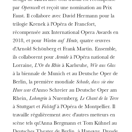
par
Opernwelt
et reçoit une nomination au Prix
Faust. Il collabore avec David Hermann pour la
trilogie Krenek à l'Opéra de Francfort,
récompensée aux International Opera Awards en
2018, et pour
Warten auf Heute
, quatre œuvres
d'Arnold Schönberg et Frank Martin. Ensemble,
ils collaborent pour
Armide
à l'Opéra national de
Lorraine,
L'Or du Rhin
à Karlsruhe,
Wir aus Glas
à la biennale de Munich et au Deutsche Oper de
Berlin, la première mondiale
Schade, dass sie eine
Hure war
d'Anno Schreier au Deutsche Oper am
Rhein,
Lohengrin
à Nuremberg,
Le Chant de la Terre
à Stuttgart et
Falstaff
à l'Opéra de Montpellier. Il
travaille régulièrement avec d'autres metteurs en
scène tels qu'Anna Bergmann et Tom Kühnel au
Deutsches Theater de Berlin, à Hanovre, Dresde,