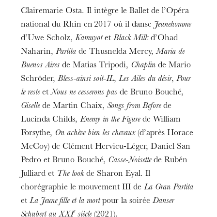
Clairemarie Osta. Il intègre le Ballet de l’Opéra
national du Rhin en 2017 où il danse
Jeunehomme
d’Uwe Scholz,
Kamuyot
et
Black Milk
d’Ohad
Naharin,
Partita
de Thusnelda Mercy,
Maria de
Buenos Aires
de Matias Tripodi,
Chaplin
de Mario
Schröder,
Bless-ainsi soit-IL
,
Les Ailes du désir
,
Pour
le reste
et
Nous ne cesserons pas
de Bruno Bouché,
Giselle
de Martin Chaix,
Songs from Before
de
Lucinda Childs,
Enemy in the Figure
de William
Forsythe,
On achève bien les chevaux
(d’après Horace
McCoy) de Clément Hervieu-Léger, Daniel San
Pedro et Bruno Bouché,
Casse-Noisette
de Rubén
Julliard et
The look
de Sharon Eyal. Il
chorégraphie le mouvement III de
La Gran Partita
et
La Jeune fille et la mort
pour la soirée
Danser
e
Schubert au XXI
siècle
(2021).