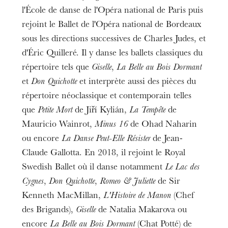
l'École de danse de l'Opéra national de Paris puis
rejoint le Ballet de l'Opéra national de Bordeaux
sous les directions successives de Charles Judes, et
d'Éric Quilleré. Il y danse les ballets classiques du
répertoire tels que
Giselle
,
La Belle au Bois Dormant
et
Don Quichotte
et interprète aussi des pièces du
répertoire néoclassique et contemporain telles
que
Petite Mort
de Jiří Kylián,
La Tempête
de
Mauricio Wainrot,
Minus 16
de Ohad Naharin
ou encore
La Danse Peut-Elle Résister
de Jean-
Claude Gallotta. En 2018, il rejoint le Royal
Swedish Ballet où il danse notamment
Le Lac des
Cygnes
,
Don Quichotte
,
Romeo & Juliette
de Sir
Kenneth MacMillan,
L'Histoire de Manon
(Chef
des Brigands),
Giselle
de Natalia Makarova ou
encore
La Belle au Bois Dormant
(Chat Potté) de