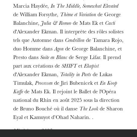
Marcia Haydée,
In The Middle, Somewhat Elevated
de William Forsythe,
Thème et Variation
de George
Balanchine,
Julia & Romeo
de Mats Ek et
Cacti
d'Alexander Ekman. Il interprète des rôles solistes
tels que Automne dans
Cendrillon
de Tamara Rojo,
duo Homme dans
Agon
de George Balanchine, et
Presto dans
Suite en Blanc
de Serge Lifar. Il prend
part aux créations de
SHIFT
et
Ekapist
d'Alexander Ekman,
Totality in Parts
de Lukas
Timulak,
Processen
de Jiri Bubenicek et
En Koop
Kaffe
de Mats Ek. Il rejoint le Ballet de l'Opéra
national du Rhin en août 2025 sous la direction
L’OnR avec vous
de Bruno Bouché où il danse
The Look
de Sharon
Visites de l’Opéra de
Eyal et Kamuyot d’Ohad Naharin. .
Strasbourg
Mis à jour en 2025