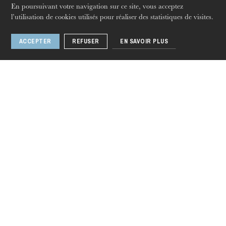
En poursuivant votre navigation sur ce site, vous acceptez
l’utilisation de cookies utilisés pour réaliser des statistiques de visites.
Membre de
ACCEPTER
REFUSER
EN SAVOIR PLUS
Ballet de l'Opéra national du Rhin
jeudi 20 août 2026
Langues
Fr
En
De
Nous suivre