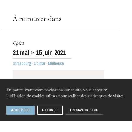
À retrouver dans
L’OnR avec vous
Visites de l’Opéra de
Strasbourg
Opéra
21
mai
15
juin 2021
Strasbourg · Colmar · Mulhouse
En poursuivant votre navigation sur ce site, vous acceptez
l’utilisation de cookies utilisés pour réaliser des statistiques de visites.
ACCEPTER
REFUSER
EN SAVOIR PLUS
jeudi 20 août 2026