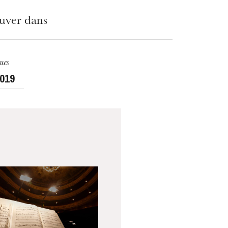
ouver dans
ues
019