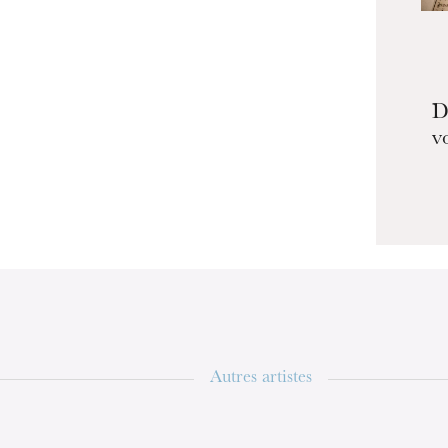
D
v
ra de
Autres artistes