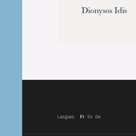
Dionysos Idis
Langues
Fr
En
De