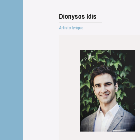
Dionysos Idis
Artiste lyrique