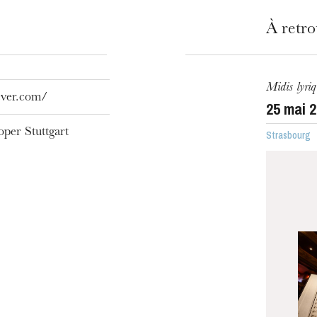
À retr
Midis lyriq
ever.com/
25
mai 2
oper Stuttgart
Strasbourg