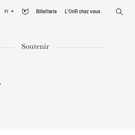
Billetterie
L’OnR chez vous
Fr
Colmar
Soutenir
MARDI
18
r