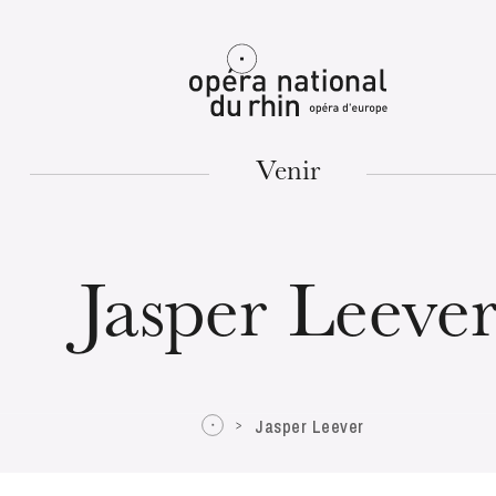
Mulhouse
Venir
MARDI
18
Jasper Leeve
Jasper Leever