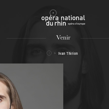
Mulhouse
Venir
Ivan Thirion
MARDI
18