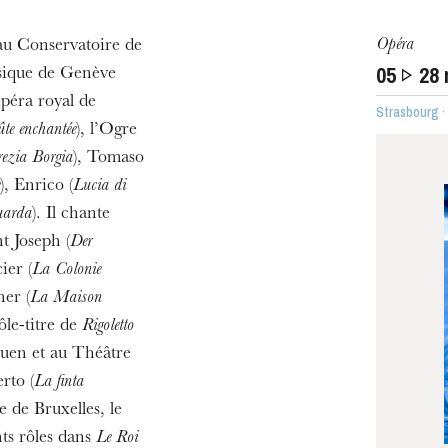
Opéra
au Conservatoire de
05
28
usique de Genève
péra royal de
Strasbourg 
te enchantée
), l’Ogre
ra de
ezia Borgia
), Tomaso
), Enrico (
Lucia di
uarda
). Il chante
nt Joseph (
Der
ier (
La Colonie
er (
La Maison
ôle-titre de
Rigoletto
ouen et au Théâtre
rto (
La finta
 de Bruxelles, le
MERCREDI
nts rôles dans
Le Roi