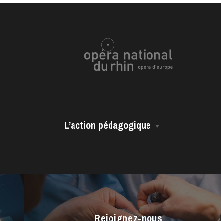
L’action pédagogique
Les représentations scolaires
ra de
Les ressources pédagogiques
Les vidéos métiers
Rejoignez-nous