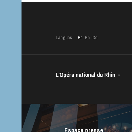
Langues
Fr
En
De
L’Opéra national du Rhin
L’OnR avec vous
La Maison
Visites de l’Opé
Direction Générale
Strasbourg
Le CCN • Ballet de l’Opéra national
du Rhin
Espace presse