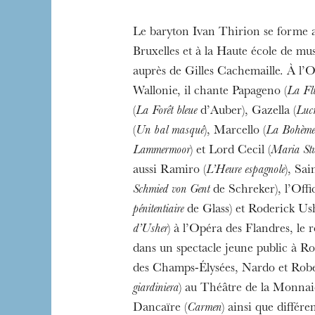
Le baryton Ivan Thirion se forme 
Bruxelles et à la Haute école de m
auprès de Gilles Cachemaille. À l’O
L’OnR avec vous
Wallonie, il chante Papageno (
La Flû
Visites de l’Opé
(
La Forêt bleue
d’Auber), Gazella (
Lucr
Strasbourg
(
Un bal masqué
), Marcello (
La Bohème
Lammermoor
) et Lord Cecil (
Maria St
aussi Ramiro (
L’Heure espagnole
), Sai
Schmied von Gent
de Schreker), l’Offic
pénitentiaire
de Glass) et Roderick Ush
d’Usher
) à l’Opéra des Flandres, le r
dans un spectacle jeune public à R
des Champs-Élysées, Nardo et Robe
giardiniera
) au Théâtre de la Monnaie
Dancaïre (
Carmen
) ainsi que différe