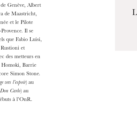
19
 de Genève, Albert
L
ra de Maastricht,
née et le Pilote
-Provence. Il se
els que Fabio Luisi,
Rustioni et
vec des metteurs en
s Homoki, Barrie
core Simon Stone.
e vers l’espoir
) au
Don Carlo
) au
débuts à l’OnR.