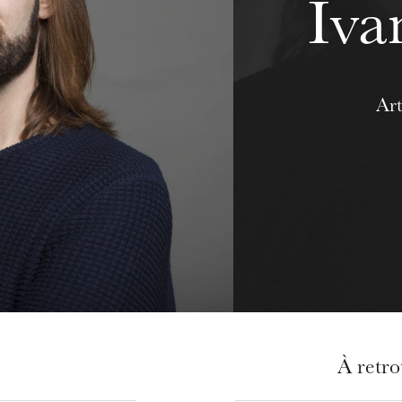
Iva
Art
À retr