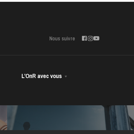
Nous suivre
L’OnR avec vous
Opéra Volant
Opéra-Bus
Accessibilité
Dans vos murs
Contact