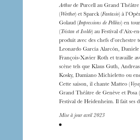
Arthur
de Purcell au Grand Théâtre
(
Werther
) et Sparck (
Fantasio
) à l’Opé
Golaud (
Impressions de Pelléas
) en tour
(
Tristan et Isolde
) au Festival d’Aix-en
produit avec des chefs d’orchestre t
Leonardo García Alarcón, Daniele 
François-Xavier Roth et travaille a
scène tels que Klaus Guth, Andrea
Kosky, Damiano Michieletto ou en
Cette saison, il chante Matteo (
Voyag
Grand Théâtre de Genève et Posa (
Festival de Heidenheim. Il fait ses 
Mise à jour avril 2023