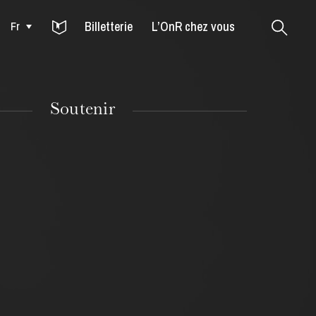
Billetterie
L’OnR chez vous
Fr
Colmar
Soutenir
MARDI
18