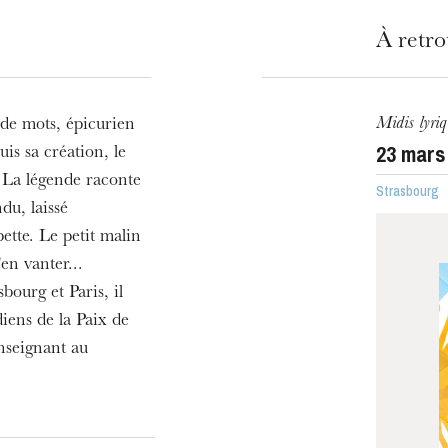
À retr
Midis lyriq
de mots, épicurien
23
mars
is sa création, le
. La légende raconte
Strasbourg
du, laissé
ette. Le petit malin
'en vanter...
bourg et Paris, il
ens de la Paix de
enseignant au