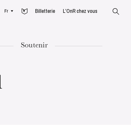
Billetterie
L’OnR chez vous
Fr
Colmar
Soutenir
MARDI
18
l