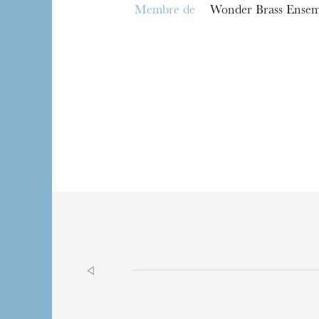
Membre de
Wonder Brass Ensem
L’OnR avec vous
Visites de l’Opé
Strasbourg