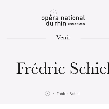
Mulhouse
Venir
MARDI
18
Frédric Schie
Frédric Schiel