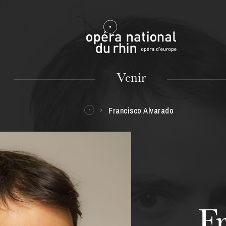
Mulhouse
Venir
Francisco Alvarado
MARDI
18
F