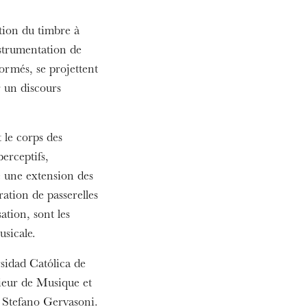
ation du timbre à
nstrumentation de
ormés, se projettent
r un discours
 le corps des
erceptifs,
e une extension des
ration de passerelles
sation, sont les
usicale.
rsidad Católica de
ieur de Musique et
e Stefano Gervasoni.