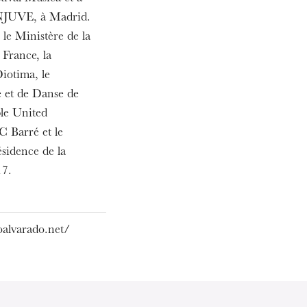
INJUVE, à Madrid.
le Ministère de la
France, la
iotima, le
MERCREDI
19
 et de Danse de
ble United
C Barré et le
résidence de la
17.
oalvarado.net/