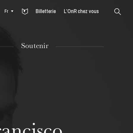
Billetterie
L’OnR chez vous
Fr
Colmar
Soutenir
MARDI
18
rancisco