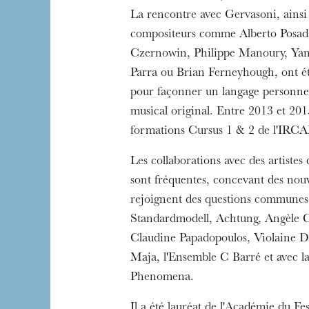
La rencontre avec Gervasoni, ainsi 
compositeurs comme Alberto Posad
Czernowin, Philippe Manoury, Ya
Parra ou Brian Ferneyhough, ont ét
pour façonner un langage personnel
musical original. Entre 2013 et 2015 
L’OnR avec vous
formations Cursus 1 & 2 de l'IRCA
Visites de l’Opé
Strasbourg
Les collaborations avec des artistes
sont fréquentes, concevant des nou
rejoignent des questions communes. I
Standardmodell, Achtung, Angèle 
Claudine Papadopoulos, Violaine D
Maja, l'Ensemble C Barré et avec 
Phenomena.
Il a été lauréat de l'Académie du Fe