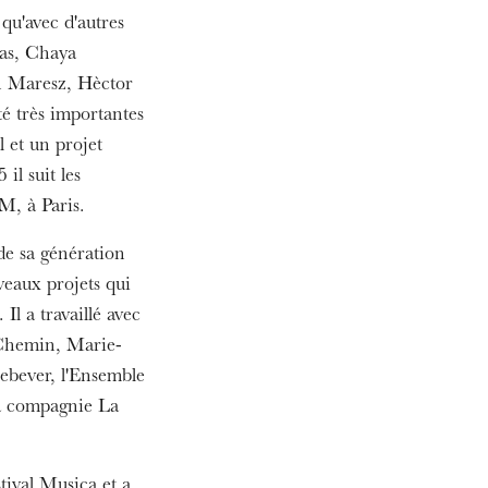
qu'avec d'autres
as, Chaya
n Maresz, Hèctor
é très importantes
 et un projet
il suit les
M, à Paris.
ra de
 de sa génération
veaux projets qui
l a travaillé avec
Chemin, Marie-
ebever, l'Ensemble
la compagnie La
stival Musica et a