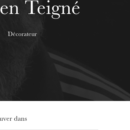
ien Teigné
Décorateur
ouver dans