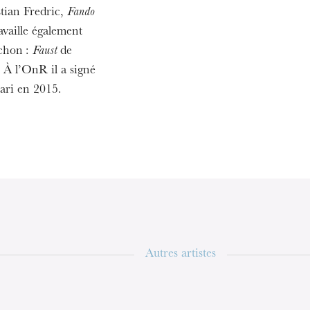
tian Fredric,
Fando
availle également
MERCREDI
19
chon :
Faust
de
À l’OnR il a signé
ari en 2015.
Autres artistes