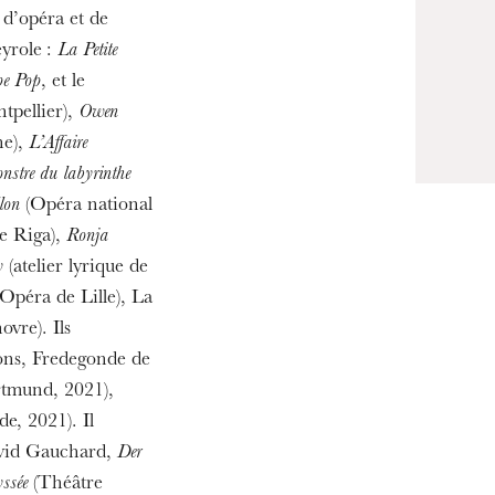
 d’opéra et de
yrole :
La Petite
pe Pop
, et le
tpellier),
Owen
ne),
L’Affaire
ra de
stre du labyrinthe
lon
(Opéra national
e Riga),
Ronja
y
(atelier lyrique de
Opéra de Lille), La
vre). Ils
sons, Fredegonde de
rtmund, 2021),
e, 2021). Il
avid Gauchard,
Der
ssée
(Théâtre