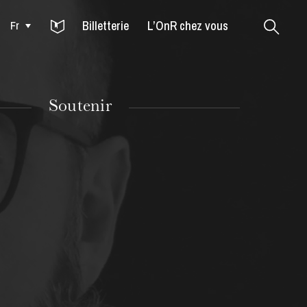
Billetterie
L’OnR chez vous
Fr
Colmar
Soutenir
MARDI
18