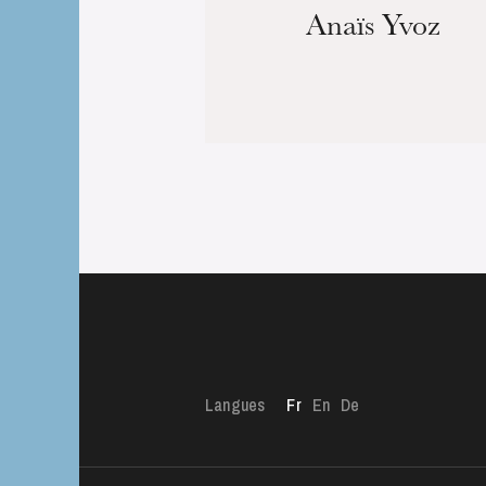
Anaïs Yvoz
Langues
Fr
En
De
L’OnR avec vous
Visites de l’Opé
Strasbourg