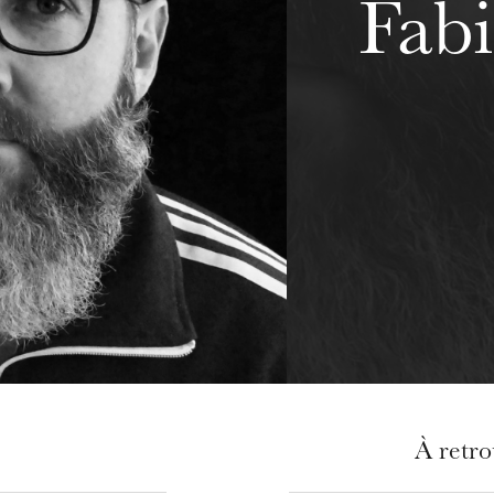
Fab
À retr