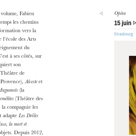
Opéra
n volume, Fabien
15
juin
temps les chemins
 formation vers la
Strasbourg 
 l’école des Arts
nseignement du
st à ses côtés, sur
quiert son
Théâtre de
 Provence),
Alceste
et
Huguenots
(la
rmélites
(Théâtre des
 la compagnie les
et adapte
Les Drôles
se, la mort et
objets. Depuis 2012,