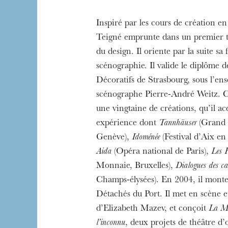
Inspiré par les cours de création e
Teigné emprunte dans un premier 
du design. Il oriente par la suite sa
scénographie. Il valide le diplôme de
Décoratifs de Strasbourg, sous l’e
scénographe Pierre-André Weitz. C’e
une vingtaine de créations, qu’il ac
expérience dont
Tannhäuser
(Grand 
Genève),
Idoménée
(Festival d’Aix en
Aida
(Opéra national de Paris),
Les 
Monnaie, Bruxelles),
Dialogues des ca
Champs-élysées). En 2004, il monte
Détachés du Port. Il met en scène 
d’Elizabeth Mazev, et conçoit
La Mu
l’inconnu
, deux projets de théâtre d’