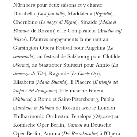
Nürnberg pour deux saisons et y chante
Dorabella (
Così fan tutte
), Maddalena (
Rigoletto
),
Cherubino (
Le nozze di Figaro
), Sinaïde (
Moïse et
Pharaon
de Rossini) et le Compositeur (
Ariadne auf
Naxos
). D'autres engagements la mènent au
Garsington Opera Festival pour Angelina (
La
cenerentola
), au festival de Salzbourg pour Clotilde
(
Norma
), au Staatsoper Stuttgart pour Annio (
La
clemenza di Tito
), Ragonde (
Le Comte Ory
),
Elisabetta (
Maria Stuarda
), Il Piacere (
Il trionfo del
tempo e del disinganno
). Elle incarne Fenena
(
Nabucco
) à Rome et Saint-Pétersbourg, Publia
(
Aureliano in Palmira
de Rossini) avec le London
Philharmonic Orchestra, Penelope (
Odysseus
) au
Komische Oper Berlin,
Carmen
au Deutsche
Oper Berlin, Annina (
Der Rosenkavalier
) à l'Opera