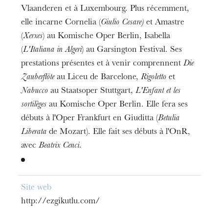
Vlaanderen et à Luxembourg. Plus récemment,
elle incarne Cornelia (
Giulio Cesare)
et Amastre
(
Xerxes
) au Komische Oper Berlin, Isabella
(
L'Italiana in Algeri
) au Garsington Festival. Ses
prestations présentes et à venir comprennent
Die
Zauberflöte
au Liceu de Barcelone,
Rigoletto
et
Nabucco
au Staatsoper Stuttgart,
L'Enfant et les
sortilèges
au Komische Oper Berlin. Elle fera ses
débuts à l'Oper Frankfurt en Giuditta (
Betulia
Liberata
de Mozart). Elle fait ses débuts à l'OnR,
avec
Beatrix Cenci
.
Site web
http://ezgikutlu.com/