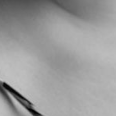
L’OnR avec vous
Visites de l’Opéra de
Strasbourg