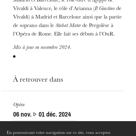
Madrid et Barcelone, le rôle-titre d’
Agrippo
de
Vivaldi à Valence, le rôle d’Arianna (
Il Giustino
de
Vivaldi) à Madrid et Barcelone ainsi que la partie
de soprano dans le
Stabat Mater
de Pergolèse à
l’Opéra de Rome. Elle fait ses débuts à l’OnR.
Mis à jour en novembre 2024.
L’OnR avec vous
Visites de l’Opéra de
Strasbourg
À retrouver dans
Opéra
06
nov.
01
déc. 2024
Strasbourg · Mulhouse · Colmar
En poursuivant votre navigation sur ce site, vous acceptez