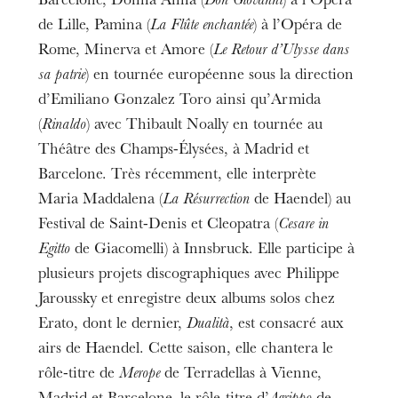
Barcelone, Donna Anna (
Don Giovanni
) à l’Opéra
de Lille, Pamina (
La Flûte enchantée
) à l’Opéra de
Rome, Minerva et Amore (
Le Retour d’Ulysse dans
sa patrie
) en tournée européenne sous la direction
d’Emiliano Gonzalez Toro ainsi qu’Armida
(
Rinaldo
) avec Thibault Noally en tournée au
Théâtre des Champs-Élysées, à Madrid et
Barcelone. Très récemment, elle interprète
Maria Maddalena (
La Résurrection
de Haendel) au
Festival de Saint-Denis et Cleopatra (
Cesare in
Egitto
de Giacomelli) à Innsbruck. Elle participe à
plusieurs projets discographiques avec Philippe
Jaroussky et enregistre deux albums solos chez
Erato, dont le dernier,
Dualità
, est consacré aux
airs de Haendel. Cette saison, elle chantera le
rôle-titre de
Merope
de Terradellas à Vienne,