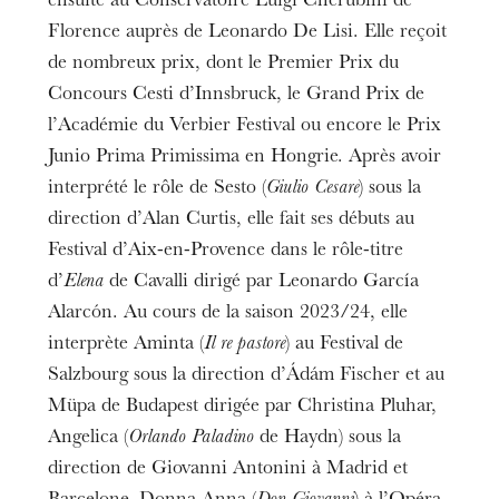
ensuite au Conservatoire Luigi Cherubini de
Florence auprès de Leonardo De Lisi. Elle reçoit
de nombreux prix, dont le Premier Prix du
Concours Cesti d’Innsbruck, le Grand Prix de
l’Académie du Verbier Festival ou encore le Prix
Junio Prima Primissima en Hongrie. Après avoir
interprété le rôle de Sesto (
Giulio Cesare
) sous la
direction d’Alan Curtis, elle fait ses débuts au
Festival d’Aix-en-Provence dans le rôle-titre
d’
Elena
de Cavalli dirigé par Leonardo García
Alarcón. Au cours de la saison 2023/24, elle
interprète Aminta (
Il re pastore
) au Festival de
Salzbourg sous la direction d’Ádám Fischer et au
Müpa de Budapest dirigée par Christina Pluhar,
Angelica (
Orlando Paladino
de Haydn) sous la
direction de Giovanni Antonini à Madrid et