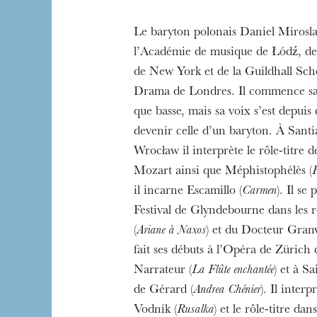
Le baryton polonais Daniel Mirosla
l’Académie de musique de Łódź, de l
de New York et de la Guildhall Sc
L’OnR avec vous
Drama de Londres. Il commence sa 
Visites de l’Opé
que basse, mais sa voix s’est depui
Strasbourg
devenir celle d’un baryton. À Santi
Wrocław il interprète le rôle-titre 
Mozart ainsi que Méphistophélès (
F
il incarne Escamillo (
Carmen
). Il se
Festival de Glyndebourne dans les r
(
Ariane à Naxos
) et du Docteur Granv
fait ses débuts à l’Opéra de Zürich 
Narrateur (
La Flûte enchantée
) et à S
de Gérard (
Andrea Chénier
). Il inter
Vodník (
Rusalka
) et le rôle-titre dan