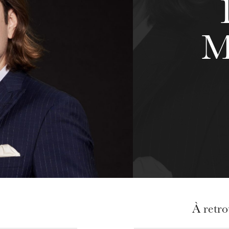
M
À retr