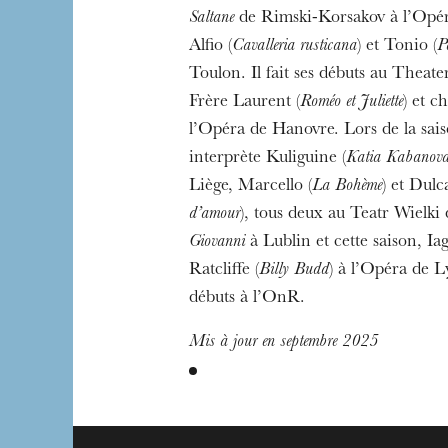
Saltane
de Rimski-Korsakov à l’Opér
Alfio (
Cavalleria rusticana
) et Tonio (
P
Toulon. Il fait ses débuts au Theat
Frère Laurent (
Roméo et Juliette
) et c
l’Opéra de Hanovre. Lors de la sai
interprète Kuliguine (
Katia Kabanov
Liège, Marcello (
La Bohème
) et Dulc
d’amour
), tous deux au Teatr Wielki
Giovanni
à Lublin et cette saison, Iag
Ratcliffe (
Billy Budd
) à l’Opéra de Ly
débuts à l’OnR.
Mis à jour en septembre 2025