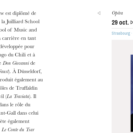
Opéra
w est diplômé de
29
oct.
a Juilliard School
hool of Music and
Strasbourg 
carrière en tant
ra de
s développée pour
ago du Chili et à
de
Don Giovanni
de
aust
). À Düsseldorf,
 produit également au
ôles de Truffaldin
il (
La Traviata
). Il
dans le rôle du
aint-Gall dans celui
prète également
MERCREDI
s
Le Conte du Tsar