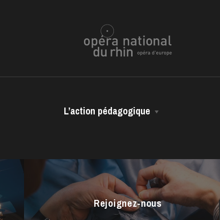
L’action pédagogique
Les représentations scolaires
ra de
Les ressources pédagogiques
Les vidéos métiers
Rejoignez-nous