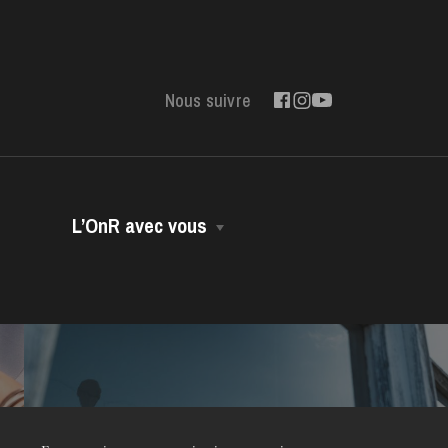
Nous suivre
L’OnR avec vous
Opéra Volant
Opéra-Bus
Accessibilité
Dans vos murs
Contact
Environnement