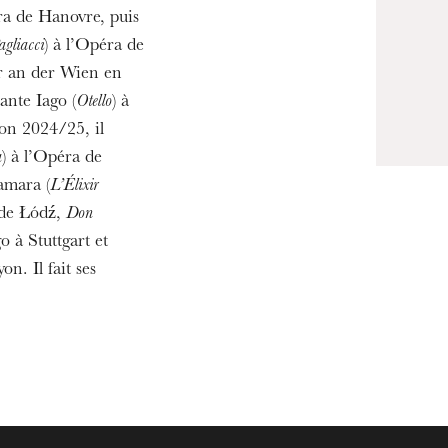
19
a de Hanovre, puis
agliacci
) à l’Opéra de
er an der Wien en
hante Iago (
Otello
) à
son 2024/25, il
a
) à l’Opéra de
amara (
L’Élixir
 de Łódź,
Don
o à Stuttgart et
on. Il fait ses