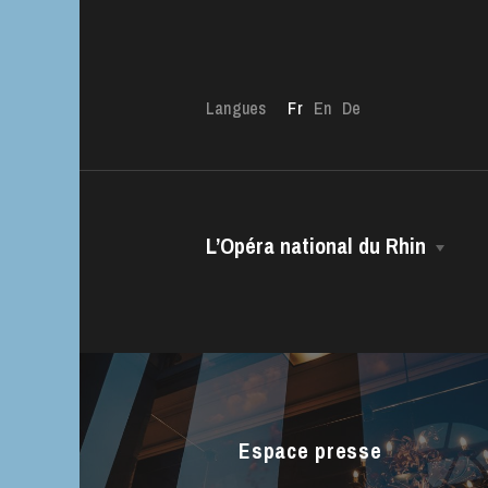
Langues
Fr
En
De
L’Opéra national du Rhin
La Maison
L’OnR avec vous
Visites de l’Opé
Direction Générale
Strasbourg
Le CCN • Ballet de l’Opéra national
du Rhin
Espace presse
Le Chœur