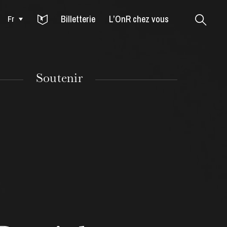
Billetterie
L’OnR chez vous
Fr
Colmar
Soutenir
MARDI
18