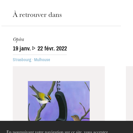
À retrouver dans
Opéra
19
janv.
22
févr. 2022
Strasbourg · Mulhouse
L’OnR avec vous
Visites de l’Opéra de
Strasbourg
En poursuivant votre navigation sur ce site, vous acceptez