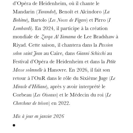
d’Opéra de Heidenheim, où il chante le
Mandarin (
Turandot
), Benoît et Alcindoro (
La
Bohème
), Bartolo (
Les Noces de Figaro
) et Pirro (
I
Lombardi
). En 2024, il participe à la création
mondiale de
Zarqa Al Yamama
de Lee Bradshaw à
Riyad. Cette saison, il chantera dans la
Passion
selon saint Jean
au Caire, dans
Gianni Schicchi
au
Festival d’Opéra de Heidenheim et dans la
Petite
Messe solennelle
à Hanovre. En 2026, il fait son
retour à l’OnR dans le rôle du Sixième Juge (
Le
Miracle d’Héliane
), après y avoir interprété le
Corbeau (
Les Oiseaux
) et le Médecin du roi (
Le
Chercheur de trésors
) en 2022.
Mis à jour en janvier 2026