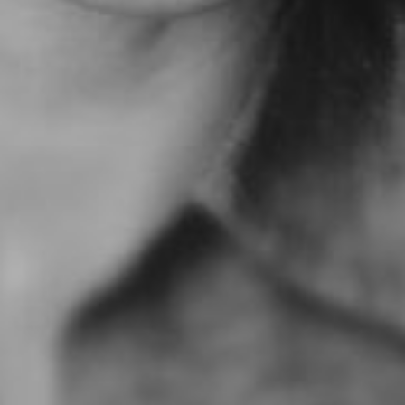
L’OnR avec vous
Visites de l’Opéra de
Strasbourg