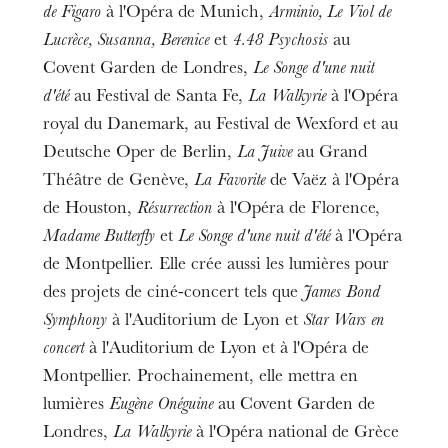
de Figaro
à l'Opéra de Munich,
Arminio, Le Viol de
Lucrèce, Susanna, Berenice
et
4.48 Psychosis
au
Covent Garden de Londres,
Le Songe d'une nuit
d'été
au Festival de Santa Fe,
La Walkyrie
à l'Opéra
royal du Danemark, au Festival de Wexford et au
Deutsche Oper de Berlin,
La Juive
au Grand
Théâtre de Genève,
La Favorite
de Vaëz à l'Opéra
de Houston,
Résurrection
à l'Opéra de Florence,
Madame Butterfly
et
Le Songe d'une nuit d'été
à l'Opéra
de Montpellier. Elle crée aussi les lumières pour
des projets de ciné-concert tels que
James Bond
Symphony
à l'Auditorium de Lyon et
Star Wars en
concert
à l'Auditorium de Lyon et à l'Opéra de
Montpellier. Prochainement, elle mettra en
lumières
Eugène Onéguine
au Covent Garden de
Londres,
La Walkyrie
à l'Opéra national de Grèce