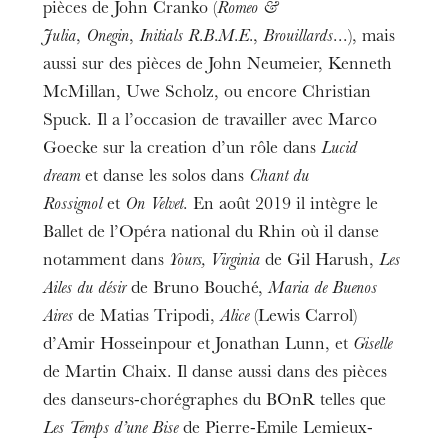
pièces de John Cranko (
Romeo &
Julia
,
Onegin
,
Initials R.B.M.E.
,
Brouillards
...), mais
aussi sur des pièces de John Neumeier, Kenneth
McMillan, Uwe Scholz, ou encore Christian
Spuck. Il a l’occasion de travailler avec Marco
Goecke sur la creation d’un rôle dans
Lucid
dream
et danse les solos dans
Chant du
Rossignol
et
On Velvet
. En août 2019 il intègre le
Ballet de l’Opéra national du Rhin où il danse
notamment dans
Yours, Virginia
de Gil Harush,
Les
Ailes du désir
de Bruno Bouché,
Maria de Buenos
Aires
de Matias Tripodi,
Alice
(Lewis Carrol)
d’Amir Hosseinpour et Jonathan Lunn, et
Giselle
de Martin Chaix. Il danse aussi dans des pièces
des danseurs-chorégraphes du BOnR telles que
Les Temps d’une Bise
de Pierre-Emile Lemieux-