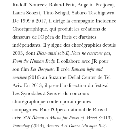
Rudolf Noureev, Roland Petit, Angelin Preljocaj,
Laura Scozzi, Tino Sehgal, Saburo Teschigawra.
De 1999 à 2017, il dirige la compagnie Incidence
Chorégraphique, qui produit les créations de
danseurs de l'Opéra de Paris et d'artistes
indépendants. Il y signe des chorégraphies depuis
2003, dont
Bless-ainsi soit-Il, Nous ne cesserons pas,
From the Human Body.
Il collabore avec JR pour
son film
Les Bosquets
. Il crée
Between light and
nowhere
(2016) au Suzanne Dellal Center de Tel
Aviv. En 2013, il prend la direction du festival
Les Synodales à Sens et du concours
chorégraphique contemporain jeunes
compagnies. Pour l'Opéra national de Paris il
crée
SOI-Ătman et Music for Pieces of Wood (
2013)
,
Yourodivy
(2014)
, Amores 4 et Dance Musique 3-2-