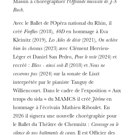
Massin à chorégraphier l'
Offrande musicale de J-S
Bach
.
Avec le Ballet de l'Opéra national du Rhin, il
créé
Fireflies
(2018),
40D
en hommage à Eva
Kleinitz (2019),
Les Ailes de désir
(2021),
On achève
bien les chevaux
(2023) avec Clément Hervieu-
Léger et Daniel San Pedro,
Pour le reste
(2024) et
recréé :
Bless - ainsi soit-Il
(2018) et
Nous ne
cesserons pas
(2024) sur la sonate de Liszt
interprétée par le pianiste Tanguy de
Williencourt. Dans le cadre de l’exposition « Aux
temps du sida » du MAMCS il créé
Jérôme
en
hommage à l’écrivain Mathieu Riboulet. En
2026 il signera une nouvelle chorégraphie pour
le Ballet du Théâtre de Chemnitz :
Caravage ou le
L’OnR avec vous
Visites de l’Opéra de
silence de nos battements de cœurs.
Il est Officier des