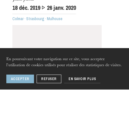
Visites de l’Opéra de
18
déc. 2019
26
janv. 2020
Strasbourg
Colmar · Strasbourg · Mulhouse
En poursuivant votre navigation sur ce site, vous acceptez
l’utilisation de cookies utilisés pour réaliser des statistiques de visites.
ACCEPTER
REFUSER
EN SAVOIR PLUS
jeudi 20 août 2026