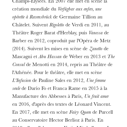
Champs-Élysées. En 2007 elle met en scène la
création mondiale du
Verfügbar aux enfers, une
opérette à Ravensbrück
de Germaine Tillion au
Châtelet. Suivent
Rigoletto
de Verdi en 2011, au
Théâtre Roger Barat d'Herblay, puis
Vanessa
de
Barber en 2012, coproduit par l'Opéra de Metz
(2014). Suivent les mises en scène de
Zanetto
de
Mascagni et
Abu Hassan
de Weber en 2013 et
The
Consul
de Menotti en 2014, repris au Théâtre de
l'Athénée. Pour le théâtre, elle met en scène
L'Infusion
de Pauline Sales en 2012,
Une femme
seule
de Dario Fo et Franca Rame en 2015 à la
Manufacture des Abbesses à Paris,
Un fruit amer
en 2016, d'après des textes de Léonard Vincent.
En 2017, elle met en scène
Fairy Queen
de Purcell
au Conservatoire Hector Berlioz à Paris. En