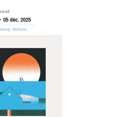
sicale
05
déc. 2025
asbourg · Mulhouse
MERCREDI
19