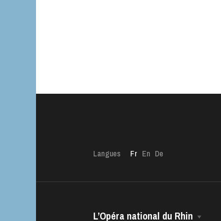
Langues
Fr
En
De
L’Opéra national du Rhin