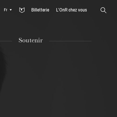
Billetterie
L’OnR chez vous
Fr
Colmar
Soutenir
MARDI
18