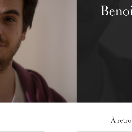
Beno
À retr