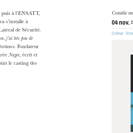
Comédie mu
 puis à l’ENSATT,
ra de
04
nov.
 s’installe à
 Lateral de Sécurité.
Colmar · Str
n, j’ai très peu de
portance
. Fondateur
crée
Nager
, écrit et
int le casting des
MERCREDI
19