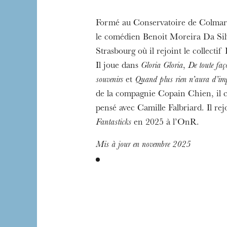
L’OnR avec vous
Formé au Conservatoire de Colmar
Visites de l’Opé
le comédien Benoit Moreira Da Silva
Strasbourg
Strasbourg où il rejoint le collectif
Il joue dans
Gloria Gloria
,
De toute faço
souvenirs
et
Quand plus rien n’aura d’im
de la compagnie Copain Chien, il 
pensé avec Camille Falbriard. Il rejo
Fantasticks
en 2025 à l’OnR.
Mis à jour en novembre 2025