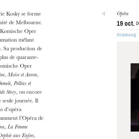
Opéra
rie Kosky se forme
19
oct.
rsité de Melbourne.
du Komische Oper
Strasbourg 
ammation mêlant
ra de
e. Sa production de
plus de quarante-
 Komische Oper
ine
,
Moïse et Aaron
,
Semele
,
Pelléas et
ide Story
, ou encore
 seule journée. Il
ns d’opéra
otamment l’Opéra de
ina
,
La Femme
Orphée aux Enfers
,
MERCREDI