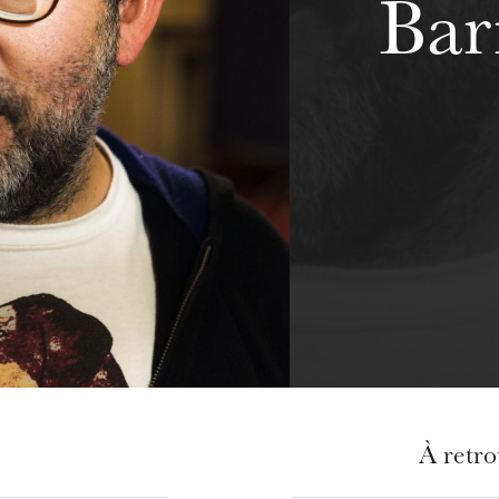
Bar
À retr