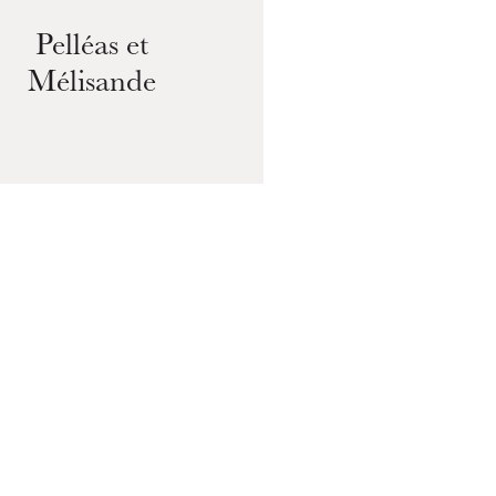
19
Pelléas et
Un
Mélisande