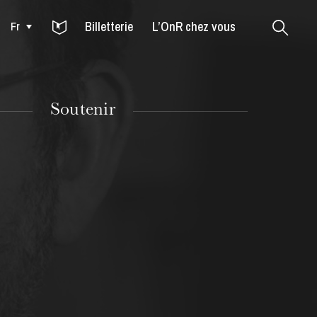
Billetterie
L’OnR chez vous
Fr
Colmar
Soutenir
MARDI
18