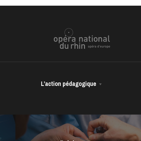
L’action pédagogique
Les représentations scolaires
ra de
Les ressources pédagogiques
Les vidéos métiers