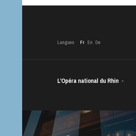
Langues
Fr
En
De
L’Opéra national du Rhin
L’OnR avec vous
La Maison
Visites de l’Opé
Direction Générale
Strasbourg
Le CCN • Ballet de l’Opéra national
du Rhin