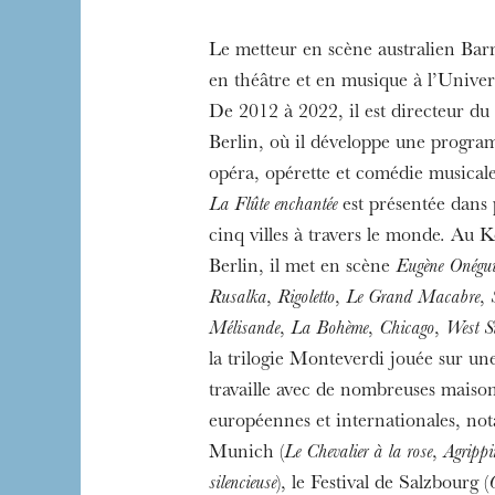
Le metteur en scène australien Bar
en théâtre et en musique à l’Unive
De 2012 à 2022, il est directeur 
L’OnR avec vous
Berlin, où il développe une progr
Visites de l’Opé
opéra, opérette et comédie musical
Strasbourg
La Flûte enchantée
est présentée dans 
cinq villes à travers le monde. Au
Berlin, il met en scène
Eugène Onégu
Rusalka
,
Rigoletto
,
Le Grand Macabre
,
Mélisande
,
La Bohème
,
Chicago
,
West S
la trilogie Monteverdi jouée sur une
travaille avec de nombreuses maiso
européennes et internationales, n
Munich (
Le Chevalier à la rose
,
Agripp
silencieuse
), le Festival de Salzbourg (