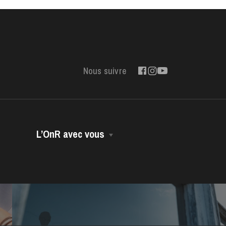
Nous suivre
L’OnR avec vous
Opéra Volant
Opéra-Bus
Accessibilité
Dans vos murs