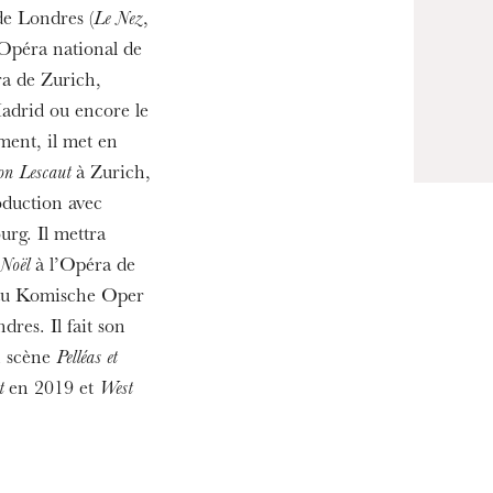
19
de Londres (
Le Nez
,
’Opéra national de
ra de Zurich,
adrid ou encore le
ment, il met en
n Lescaut
à Zurich,
duction avec
urg. Il mettra
Noël
à l’Opéra de
u Komische Oper
es. Il fait son
n scène
Pelléas et
t
en 2019 et
West