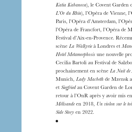
Katia Kabanova
), le Covent Garden 
L’Or du Rhin
), l’Opéra de Vienne, l
Paris, l’Opéra d’Amsterdam, l’Opé
l’Opéra de Francfort, l’Opéra de M
Festival d’Aix-en-Provence. Récem
scène
La Walkyrie
à Londres et
Mano
Hotel Metamorphosis
une nouvelle pro
Cecilia Bartoli au Festival de Salzbo
prochainement en scène
La Nuit de 
Munich,
Lady Macbeth
de Mzensk a
et
Siegfried
au Covent Garden de Londr
retour à l’OnR après y avoir mis e
Mélisande
en 2018,
Un violon sur le toi
Side Story
en 2022.